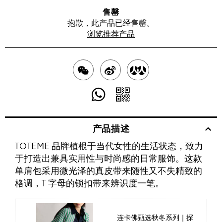
售罄
抱歉，此产品已经售罄。
浏览推荐产品
分
分
分
享
享
享
分
分
至
至
至
享
享
产品描述
WECHAT
至
WEIBO
二
RENREN
TOTEME 品牌植根于当代女性的生活状态，致力
WHATSAPP
维
于打造出兼具实用性与时尚感的日常服饰。这款
码
单肩包采用微光泽的真皮带来随性又不失精致的
格调，T 字母的锁扣带来辨识度一笔。
连卡佛甄选秋冬系列｜探