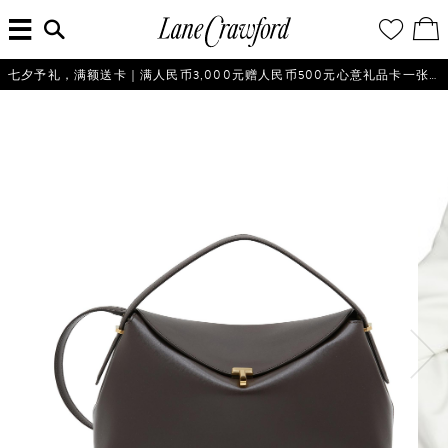
菜
输
您
查
连
单
入
的
看
搜
愿
／
卡
索
望
修
佛
信
清
改
七夕予礼，满额送卡｜满人民币3,000元赠人民币500元心意礼品卡一张，仅限不产生退货的会员参与。
探
息...
单
购
物
索
袋
你
的
时
尚
世
界