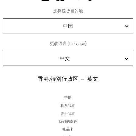
分
分
分
分
享
享
享
享
选择送货目的地
RED!
Douyin!
WeChat!
Weibo!
中国
更改语言 (Language)
中文
香港,特别行政区 － 英文
帮助
联系我们
关于我们
我们的责任
礼品卡