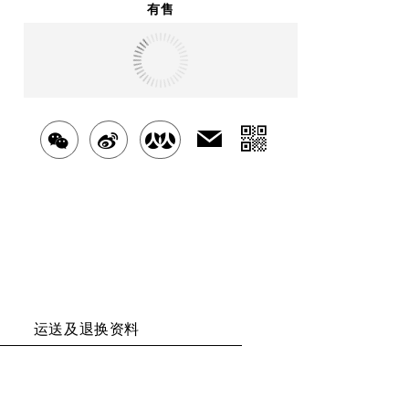
有售
明天
送达
北京市
分
发
分
分
分
送
享
享
享
享
给
二
好
至
至
至
友
维
WECHAT
WEIBO
RENREN
码
运送及退换资料