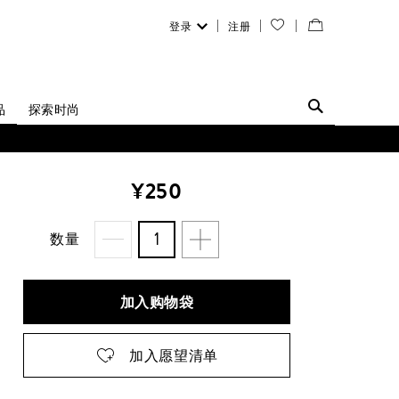
登录
注册
您
查
的
看
愿
／
品
探索时尚
望
修
清
改
¥250
单
购
物
数量
袋
加入购物袋
加入愿望清单