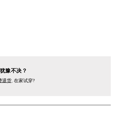
犹豫不决？
费退货
, 在家试穿?