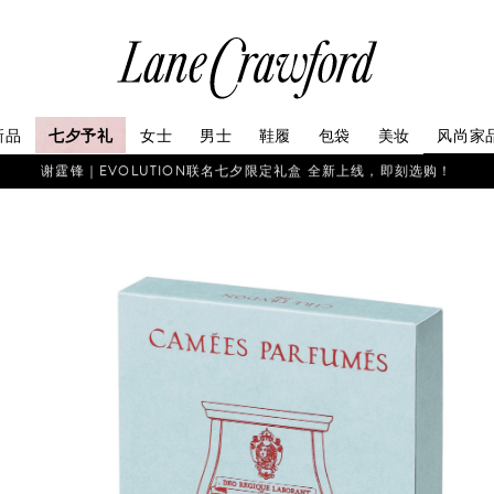
连
卡
佛
探
新品
七夕予礼
女士
男士
鞋履
包袋
美妆
风尚家
索
你
谢霆锋｜EVOLUTION联名七夕限定礼盒 全新上线，即刻选购！
的
时
尚
世
界