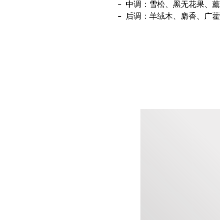
中调：雪松、黑无花果、薰
后调：羊绒木、麝香、广藿