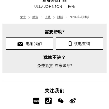
查看类似产品
ULLA JOHNSON
长袖
女士
时装
上装
衬衫
NINA 印花衬衫
女
士
需要帮助?
时
装
电邮我们
致电查询
上
犹豫不决？
装
免费退货
, 在家试穿?
长
袖
NINA
印花
关注我们
衬衫
分
分
分
分