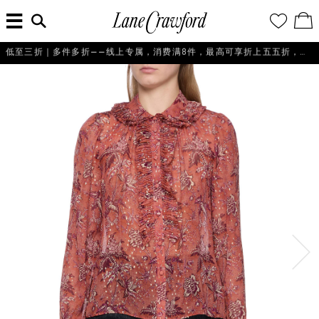
菜
输
您
查
连
单
入
的
看
搜
愿
／
卡
索
望
修
佛
低至三折｜多件多折——线上专属，消费满8件，最高可享折上五五折，即刻选购！
信
清
改
探
息...
单
购
物
索
袋
你
的
时
尚
世
界