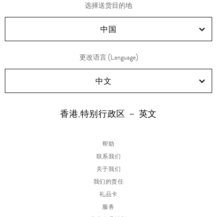
享
享
享
享
选择送货目的地
RED!
Douyin!
WeChat!
Weibo!
中国
更改语言 (Language)
中文
香港,特别行政区 － 英文
帮助
联系我们
关于我们
我们的责任
礼品卡
服务