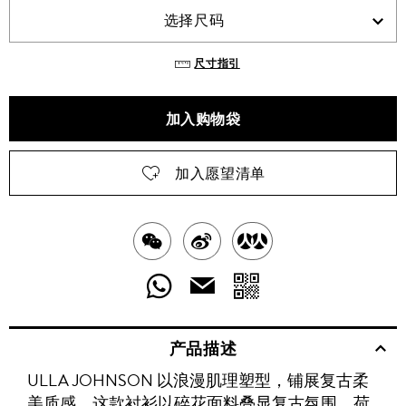
选择尺码
尺寸指引
加入购物袋
加入愿望清单
分
分
分
享
享
享
分
分
发
送
至
至
至
享
享
给
产品描述
WECHAT
至
WEIBO
二
RENREN
好
友
ULLA JOHNSON 以浪漫肌理塑型，铺展复古柔
WHATSAPP
维
美质感。这款衬衫以碎花面料叠显复古氛围，荷