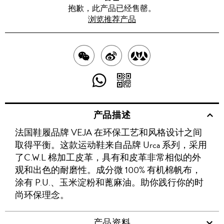
抱歉，此产品已经售罄。
浏览推荐产品
分
分
分
享
享
享
分
分
至
至
至
享
享
产品描述
WECHAT
至
WEIBO
二
RENREN
法国鞋履品牌 VEJA 在环保工艺和风格设计之间
WHATSAPP
维
取得平衡。这款运动鞋来自品牌 Urca 系列，采用
码
了C.W.L 棉加工皮革，具有和皮革非常相似的外
观和出色的耐磨性。成分微 100% 有机棉帆布，
涂有 P.U.、玉米淀粉和蓖麻油。助你践行你的时
尚环保理念。
产品资料