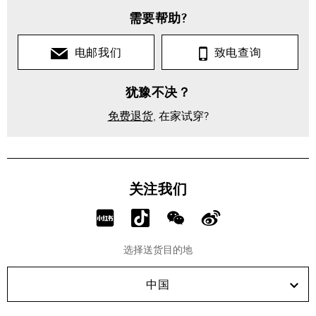
需要帮助?
电邮我们
致电查询
犹豫不决？
免费退货
, 在家试穿?
关注我们
分
分
分
分
享
享
享
享
选择送货目的地
RED!
Douyin!
WeChat!
Weibo!
中国