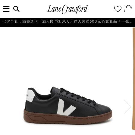
菜
输
您
查
连
单
入
的
看
搜
愿
／
卡
索
望
修
佛
信
清
改
探
息...
单
购
物
索
袋
你
的
时
尚
世
界