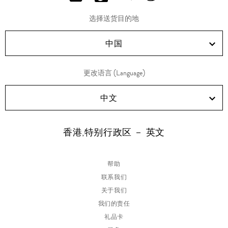
分
分
分
分
享
享
享
享
选择送货目的地
RED!
Douyin!
WeChat!
Weibo!
中国
更改语言 (Language)
中文
香港,特别行政区 － 英文
帮助
联系我们
关于我们
我们的责任
礼品卡