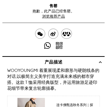
售罄
抱歉，此产品已经售罄。
浏览推荐产品
分
分
分
享
享
享
分
分
至
至
至
享
享
产品描述
WECHAT
至
WEIBO
二
RENREN
WOOYOUNGMI 着重展现柔和廓形与硬朗线条的
WHATSAPP
维
对话,以极简主义美学打造充满未来感的都市穿
码
搭。这款 T 恤采用经典版型，并运用旅游足迹印
花细节带来复古轮廓描摹。
连卡佛甄选秋冬系列｜探