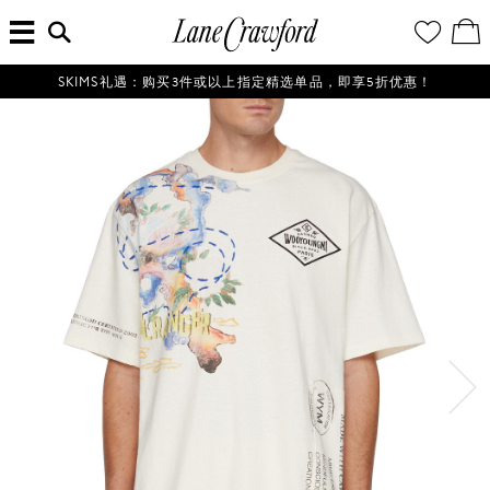
菜
输
您
查
连
单
入
的
看
搜
愿
／
卡
索
望
修
佛
信
清
改
SKIMS礼遇：购买3件或以上指定精选单品，即享5折优惠！
探
息...
单
购
物
索
袋
你
的
时
尚
世
界