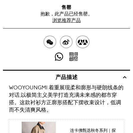
售罄
抱歉，此产品已经售罄。
浏览推荐产品
分
分
分
享
享
享
分
分
至
至
至
享
享
产品描述
WECHAT
至
WEIBO
二
RENREN
WOOYOUNGMI 着重展现柔和廓形与硬朗线条的
WHATSAPP
维
对话,以极简主义美学打造充满未来感的都市穿
码
搭。这款衬衫方正廓形搭配下摆收束设计，低调
而不失清爽风格。
连卡佛甄选秋冬系列｜探