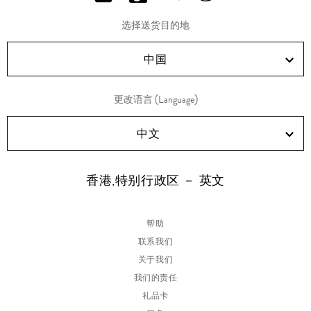
分
分
分
分
享
享
享
享
选择送货目的地
RED!
Douyin!
WeChat!
Weibo!
中国
更改语言 (Language)
中文
香港,特别行政区 － 英文
帮助
联系我们
关于我们
我们的责任
礼品卡