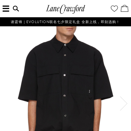
菜
输
您
查
连
单
入
的
看
搜
愿
／
卡
索
望
修
佛
信
清
改
谢霆锋｜EVOLUTION联名七夕限定礼盒 全新上线，即刻选购！
探
息...
单
购
物
索
袋
你
的
时
尚
世
界