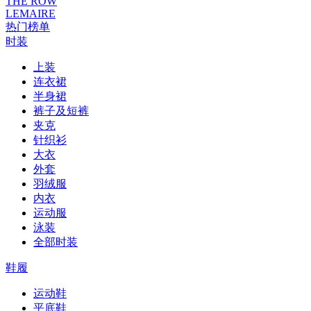
THE ROW
LEMAIRE
热门榜单
时装
上装
连衣裙
半身裙
裤子及短裤
夹克
针织衫
大衣
外套
羽绒服
内衣
运动服
泳装
全部时装
鞋履
运动鞋
平底鞋