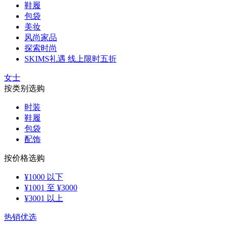
鞋履
包袋
美妆
风尚家品
探索时尚
SKIMS礼遇 线上限时五折
女士
按类别选购
时装
鞋履
包袋
配饰
按价格选购
¥1000 以下
¥1001 至 ¥3000
¥3001 以上
热销优选