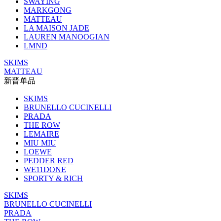
SWAYING
MARKGONG
MATTEAU
LA MAISON JADE
LAUREN MANOOGIAN
LMND
SKIMS
MATTEAU
新晋单品
SKIMS
BRUNELLO CUCINELLI
PRADA
THE ROW
LEMAIRE
MIU MIU
LOEWE
PEDDER RED
WE11DONE
SPORTY & RICH
SKIMS
BRUNELLO CUCINELLI
PRADA