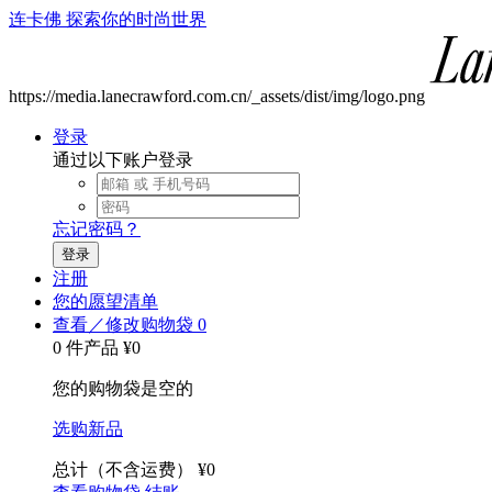
连卡佛 探索你的时尚世界
https://media.lanecrawford.com.cn/_assets/dist/img/logo.png
登录
通过以下账户登录
忘记密码？
登录
注册
您的愿望清单
查看／修改购物袋
0
0 件产品
¥0
您的购物袋是空的
选购新品
总计（不含运费）
¥0