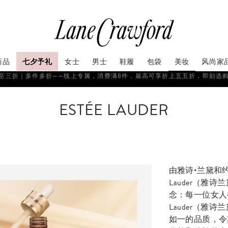
新品
七夕予礼
女士
男士
鞋履
包袋
美妆
风尚家
谢霆锋｜EVOLUTION联名七夕限定礼盒 全新上线，即刻选购！
ESTÉE LAUDER
由雅诗•兰黛和约瑟
Lauder（雅
念：每一位女人都
Lauder（雅
如一的品质，令