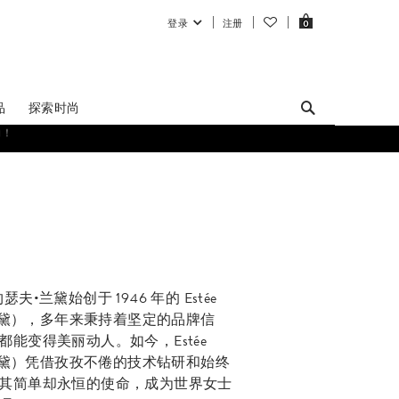
登录
注册
0
品
探索时尚
夫•兰黛始创于 1946 年的 Estée
诗兰黛），多年来秉持着坚定的品牌信
能变得美丽动人。如今，Estée
诗兰黛）凭借孜孜不倦的技术钻研和始终
其简单却永恒的使命，成为世界女士