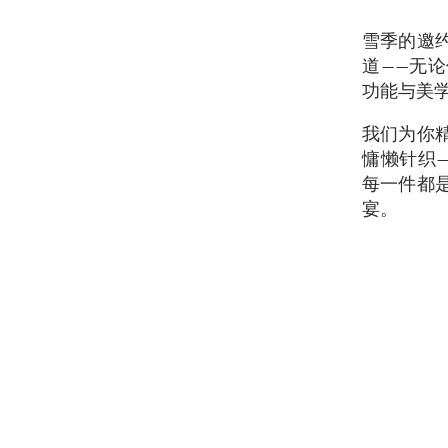
雪季的邀
道——无
功能与美
我们为你
慵懒针织
每一件都
宴。