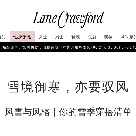
新品
七夕予礼
女士
男士
鞋履
包袋
美妆
风尚家
如需协助，请联系我们的客户服务团队+86 21 6135 8611, +86 10 6622 
雪境御寒，亦要驭风
风雪与风格｜你的雪季穿搭清单