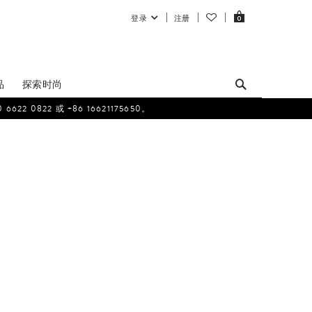
登录
注册
0
品
探索时尚
0822 或 +86 16621175650。