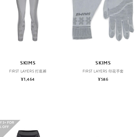
SKIMS
SKIMS
FIRST LAYERS 打底裤
FIRST LAYERS 印花手套
¥1,464
¥586