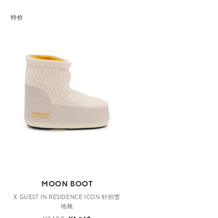
特价
MOON BOOT
X GUEST IN RESIDENCE ICON 针织雪
地靴