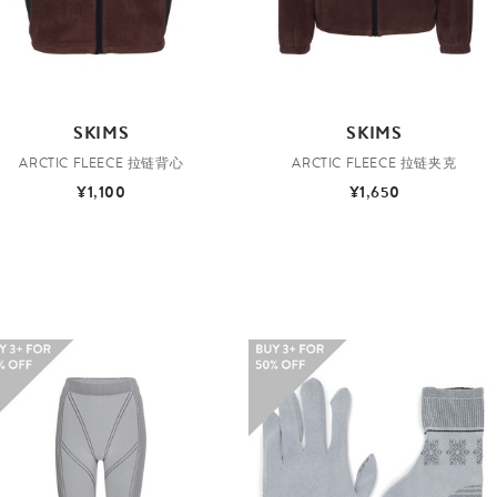
SKIMS
SKIMS
ARCTIC FLEECE 拉链背心
ARCTIC FLEECE 拉链夹克
¥1,100
¥1,650