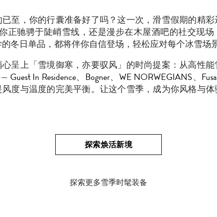
约已至，你的行囊准备好了吗？这一次，滑雪假期的精彩
论你正驰骋于陡峭雪线，还是漫步在木屋酒吧的社交现场
学的冬日单品，都将伴你自信登场，轻松应对每个冰雪场
精心呈上「雪境御寒，亦要驭风」的时尚提案：从高性能
——
Guest In Residence
、
Bogner
、
WE NORWEGIANS
、
Fusa
是风度与温度的完美平衡。让这个雪季，成为你风格与体
探索焕活新境
探索更多雪季时髦装备