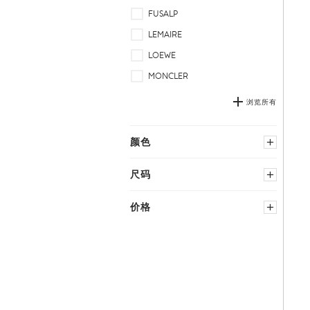
FUSALP
LEMAIRE
LOEWE
MONCLER
浏览所有
颜色
黑色
多种颜色
尺码
蓝色
中性
服装
价格
棕色
粉红色
选择国家尺码
绿色
红色
XXS
L
−
灰色
白色
XS
XL
S
XXL
M