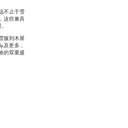
远不止于雪
，这些兼具
景。
雪服到木屋
lp
及更多，
验的双重盛