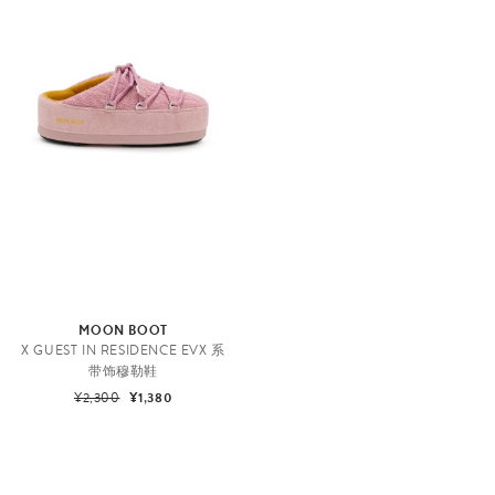
MOON BOOT
X GUEST IN RESIDENCE EVX 系
带饰穆勒鞋
¥2,300
¥1,380