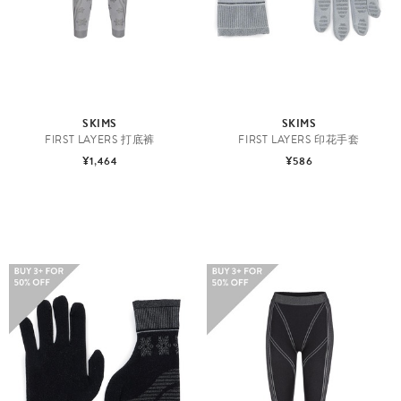
SKIMS
SKIMS
FIRST LAYERS 打底裤
FIRST LAYERS 印花手套
¥1,464
¥586