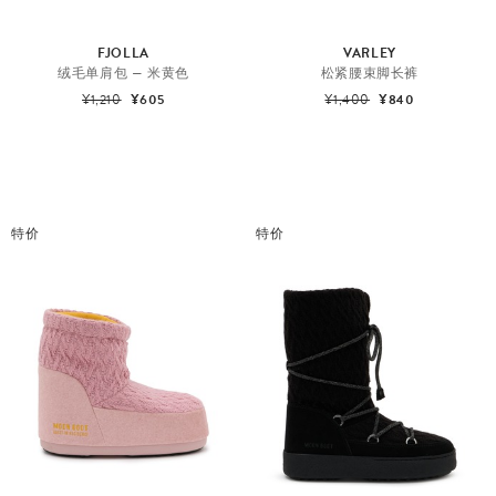
FJOLLA
VARLEY
绒毛单肩包 — 米黄色
松紧腰束脚长裤
¥1,210
¥605
¥1,400
¥840
特价
特价