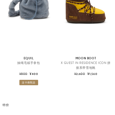
EQUIL
MOON BOOT
抽绳毛绒手拿包
X GUEST IN RESIDENCE ICON 拼
接系带雪地靴
¥800
¥400
¥2,600
¥1,560
连卡佛甄选
特价