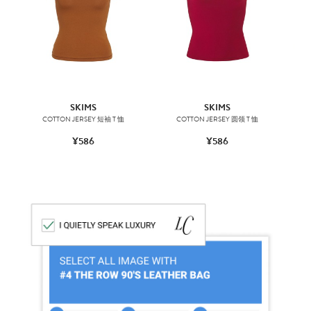
SKIMS
SKIMS
COTTON JERSEY 短袖 T 恤
COTTON JERSEY 圆领 T 恤
S
¥586
¥586