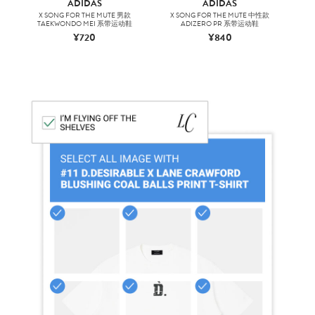
ADIDAS
ADIDAS
X SONG FOR THE MUTE 男款
X SONG FOR THE MUTE 中性款
X
TAEKWONDO MEI 系带运动鞋
ADIZERO PR 系带运动鞋
¥720
¥840