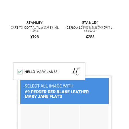
STANLEY
STANLEY
CAFÉ-TO-GO TRAVAL 保温杯 354ML
ICEFLOW 2.0 翻盖吸管真空杯 591ML —
QUE
— 海蓝
绣球花蓝
¥198
¥288