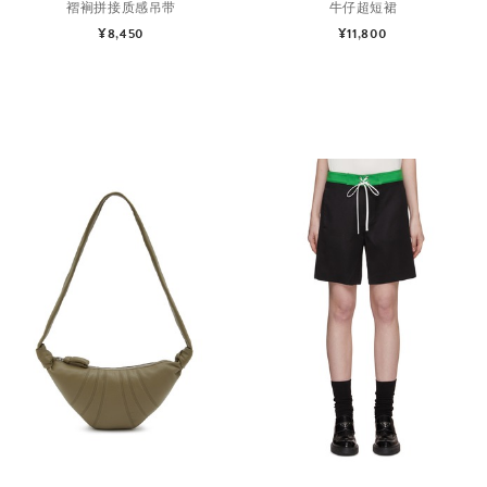
褶裥拼接质感吊带
牛仔超短裙
¥8,450
¥11,800