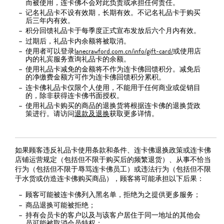
而被使用，连卡佛不会对此负责或承担任何责任。
记名礼品卡不设有效期，长期有效。不记名礼品卡于购买
后三年内有效。
积分回馈礼品卡于每季度正式宣布发放后六个月内有效。
过期后，礼品卡内余额将被取消。
使用者可以登录
lanecrawford.com.cn/info/gift-card/
或使用店
内的礼宾服务查询礼品卡的余额。
使用礼品卡减免的金额将不作为连卡佛回馈积分。减免后
的净缴费金额方可作为连卡佛回馈积分累积。
连卡佛礼品卡仅限个人使用，不能用于任何商业或促销目
的，除非获得连卡佛书面授权。
使用礼品卡购买的商品的退换货将根据连卡佛的退换货政
策进行。请访问
退款及退换
获取更多详情。
如果顾客违反礼品卡使用条款和条件、连卡佛退换政策或连卡佛
店铺运营规定（包括但不限于购买后的频繁退货）、从事不恰当
行为（包括但不限于辱骂连卡佛员工）或违法行为（包括但不限
于水货或仿造连卡佛购买商品），顾客将可能承担以下后果：
顾客可能被连卡佛列入黑名单，拒绝为之提供更多服务；
商品退换可能被拒绝；
持有会员卡的客户以及与该客户居住于同一地址的其他会
员可能被取消会员特权；