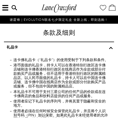
菜
输
您
查
连
单
入
的
看
搜
愿
／
卡
索
望
修
佛
信
清
改
谢霆锋｜EVOLUTION联名七夕限定礼盒 全新上线，即刻选购！
探
息...
单
购
物
索
条款及细则
袋
你
的
时
礼品卡
尚
世
连卡佛礼品卡（“礼品卡”）的使用受制于下列条款和条件。
界
港币面值的礼品卡，持卡人可以在香港特别行政区连卡佛
店铺和连卡佛香港特别行政区在线商店作为全款或部分付
款购买产品或服务，但不适用于香港特别行政区的附属精
品店。以人民币面值的礼品卡，持卡人可以在中国连卡佛
店铺、连卡佛中国在线商店作为全款或部分付款购买产品
或服务，但不包括中国的附属精品店。
本礼品卡不可用于支付三星公司的任何产品的价款或在连
卡佛商店的食品和饮料店提供的任何产品或服务。
使用者应记下礼品卡的序列号，并将其置于隐蔽和安全的
地方。
使用者必须在任何时候安全保管此礼品卡，并且将个人识
别号码（PIN）加以保密。如果此礼品卡未经使用者的允许