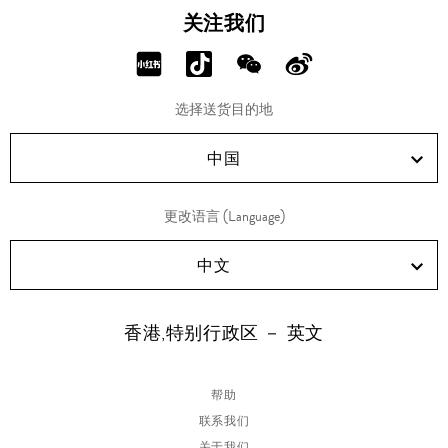
关注我们
分
分
分
分
享
享
享
享
选择送货目的地
RED!
Douyin!
WeChat!
Weibo!
中国
更改语言 (Language)
中文
香港,特别行政区 － 英文
帮助
联系我们
关于我们