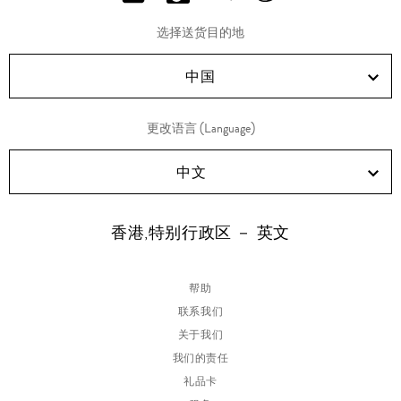
分
分
分
分
享
享
享
享
选择送货目的地
RED!
Douyin!
WeChat!
Weibo!
中国
更改语言 (Language)
中文
香港,特别行政区 － 英文
帮助
联系我们
关于我们
我们的责任
礼品卡