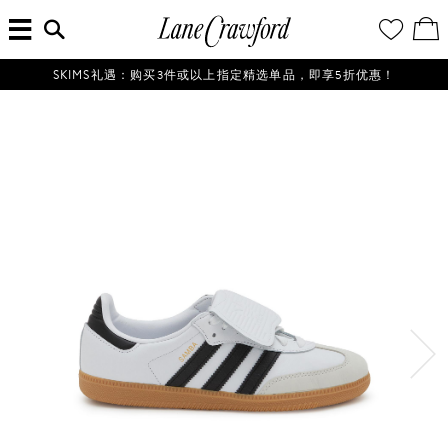
菜
输
您
查
连
单
入
的
看
搜
愿
／
卡
索
望
修
佛
信
清
改
SKIMS礼遇：购买3件或以上指定精选单品，即享5折优惠！
探
息...
单
购
物
索
袋
你
的
时
尚
世
界