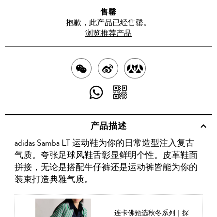
售罄
抱歉，此产品已经售罄。
浏览推荐产品
分
分
分
享
享
享
分
分
至
至
至
享
享
产品描述
WECHAT
至
WEIBO
二
RENREN
adidas Samba LT 运动鞋为你的日常造型注入复古
WHATSAPP
维
气质。夸张足球风鞋舌彰显鲜明个性。皮革鞋面
码
拼接，无论是搭配牛仔裤还是运动裤皆能为你的
装束打造典雅气质。
连卡佛甄选秋冬系列｜探