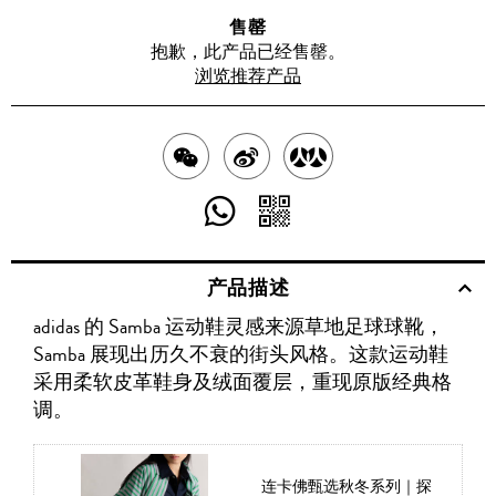
售罄
抱歉，此产品已经售罄。
浏览推荐产品
分
分
分
享
享
享
分
分
至
至
至
享
享
产品描述
WECHAT
至
WEIBO
二
RENREN
adidas 的 Samba 运动鞋灵感来源草地足球球靴，
WHATSAPP
维
Samba 展现出历久不衰的街头风格。这款运动鞋
码
采用柔软皮革鞋身及绒面覆层，重现原版经典格
调。
连卡佛甄选秋冬系列｜探