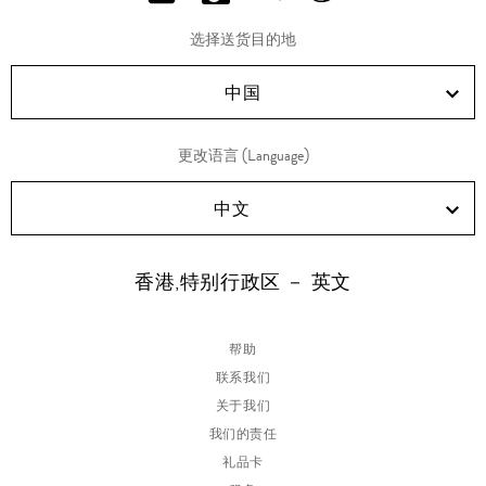
分
分
分
分
享
享
享
享
选择送货目的地
RED!
Douyin!
WeChat!
Weibo!
中国
更改语言 (Language)
中文
香港,特别行政区 － 英文
帮助
联系我们
关于我们
我们的责任
礼品卡