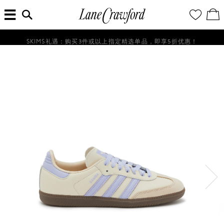
菜
输
您
查
连
单
入
的
看
搜
愿
／
卡
索
望
修
佛
信
清
改
SKIMS礼遇：购买3件或以上指定精选单品，即享5折优惠！
探
息...
单
购
物
索
袋
你
的
时
尚
世
界