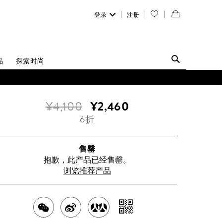
登录
注册
您
查
的
看
愿
／
品
探索时尚
望
修
清
改
¥4,100
¥2,460
单
购
6折
物
袋
售罄
抱歉，此产品已经售罄。
浏览推荐产品
分
分
分
分