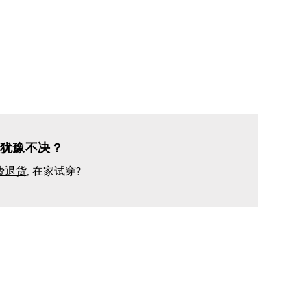
犹豫不决？
费退货
, 在家试穿?