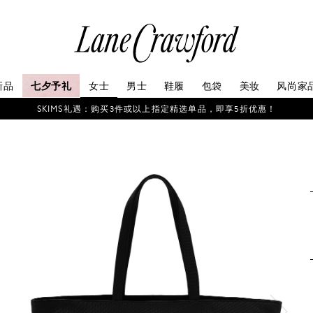
连
卡
佛
探
新品
七夕予礼
女士
男士
鞋履
包袋
美妆
风尚家
索
你
SKIMS礼遇：购买3件或以上指定精选单品，即享5折优惠！
的
时
尚
世
界