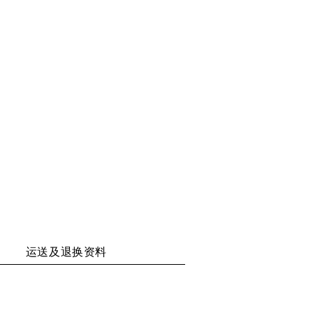
享
享
享
享
二
至
至
至
维
WECHAT
WEIBO
RENREN
码
运送及退换资料