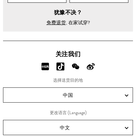
犹豫不决？
免费退货
, 在家试穿?
关注我们
分
分
分
分
享
享
享
享
选择送货目的地
RED!
Douyin!
WeChat!
Weibo!
中国
更改语言 (Language)
中文