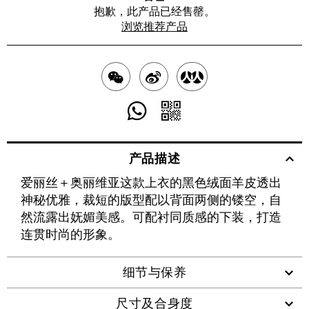
抱歉，此产品已经售罄。
浏览推荐产品
分
分
分
享
享
享
分
分
至
至
至
享
享
产品描述
WECHAT
至
WEIBO
二
RENREN
爱丽丝＋奥丽维亚这款上衣的黑色绒面羊皮透出
WHATSAPP
维
神秘优雅，裁短的版型配以背面两侧的镂空，自
码
然流露出妩媚美感。可配衬同质感的下装，打造
连贯时尚的形象。
细节与保养
尺寸及合身度