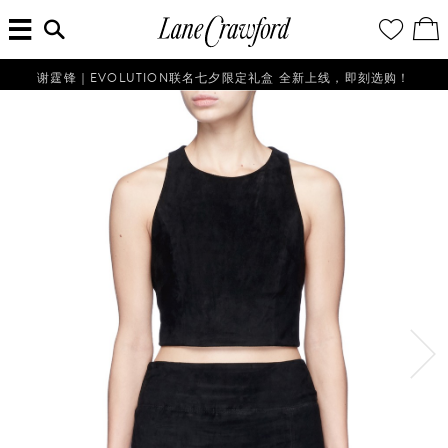
菜
输
您
查
连
单
入
的
看
搜
愿
／
卡
索
望
修
佛
信
清
改
谢霆锋｜EVOLUTION联名七夕限定礼盒 全新上线，即刻选购！
探
息...
单
购
物
索
袋
你
的
时
尚
世
界