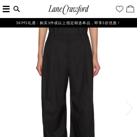
菜
输
您
查
连
单
入
的
看
搜
愿
／
卡
索
望
修
佛
信
清
改
SKIMS礼遇：购买3件或以上指定精选单品，即享5折优惠！
探
息...
单
购
物
索
袋
你
的
时
尚
世
界