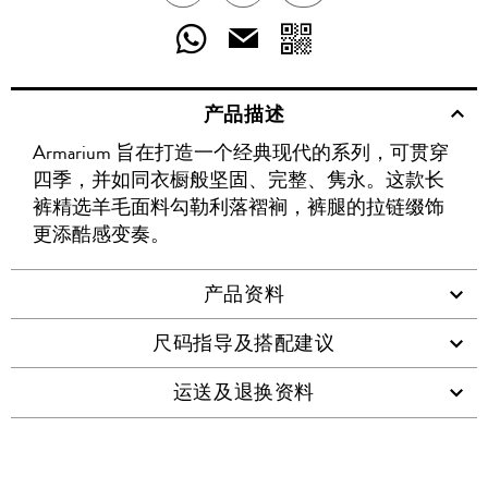
享
享
享
分
分
发
送
至
至
至
享
享
给
产品描述
WECHAT
至
WEIBO
二
RENREN
好
友
Armarium 旨在打造一个经典现代的系列，可贯穿
WHATSAPP
维
四季，并如同衣橱般坚固、完整、隽永。这款长
码
裤精选羊毛面料勾勒利落褶裥，裤腿的拉链缀饰
更添酷感变奏。
产品资料
尺码指导及搭配建议
运送及退换资料