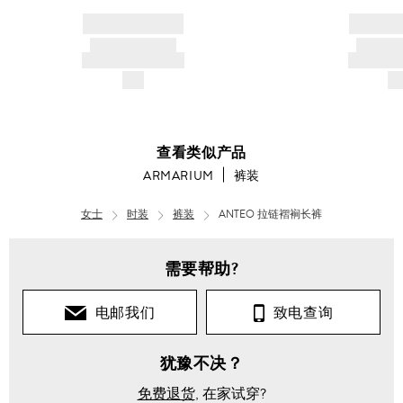
BRAND NAME
BRAND
PRODUCT TITLE
PRODUCT
AND DESCRIPTION
AND DESC
$---
$-
查看类似产品
ARMARIUM
裤装
女士
时装
裤装
ANTEO 拉链褶裥长裤
需要帮助?
电邮我们
致电查询
犹豫不决？
免费退货
, 在家试穿?