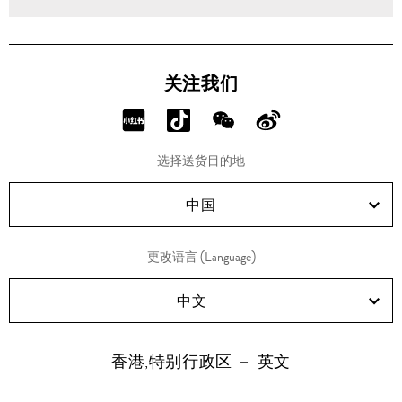
关注我们
分
分
分
分
享
享
享
享
选择送货目的地
RED!
Douyin!
WeChat!
Weibo!
中国
更改语言 (Language)
中文
香港,特别行政区 － 英文