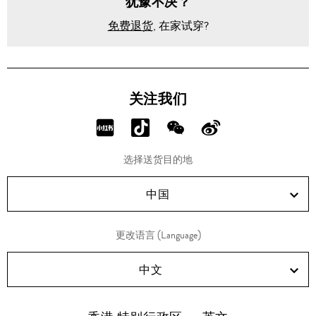
犹豫不决？
免费退货
, 在家试穿?
关注我们
分
分
分
分
享
享
享
享
选择送货目的地
RED!
Douyin!
WeChat!
Weibo!
中国
更改语言 (Language)
中文