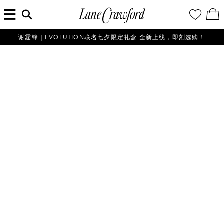
菜
输
您
查
连
单
入
的
看
搜
愿
／
卡
索
望
修
佛
信
清
改
谢霆锋｜EVOLUTION联名七夕限定礼盒 全新上线，即刻选购！
探
息...
单
购
物
索
袋
你
的
时
尚
世
界