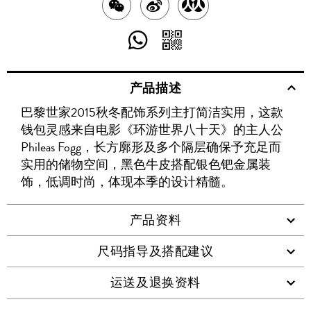
分
分
分
享
享
享
分
分
至
至
至
享
享
产品描述
WECHAT
至
WEIBO
二
RENREN
巴黎世家2015秋冬配饰系列主打简洁实用，这款
WHATSAPP
维
钱包灵感来自电影《环游世界八十天》的主人公
码
Phileas Fogg，长方廓形及多个隔层确保予充足而
实用的储物空间，黑色牛皮搭配银色钯金属装
饰，低调时尚，体现本季的设计精髓。
产品资料
尺码指导及搭配建议
运送及退换资料