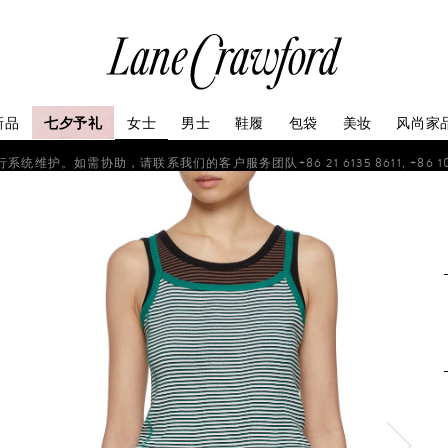
连
卡
佛
探
新品
七夕予礼
女士
男士
鞋履
包袋
美妆
风尚家
索
你
如需协助，请联系我们的客户服务团队+86 21 6135 8611, +86 10 6622 
的
时
尚
世
界