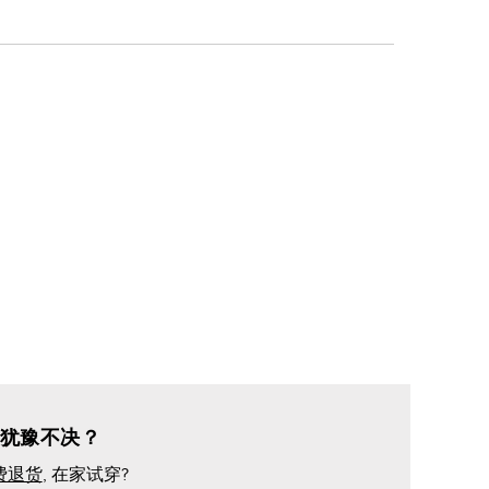
回
复
的
损
伤
犹豫不决？
费退货
, 在家试穿?