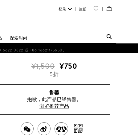
登录
注册
您
查
的
看
愿
／
品
探索时尚
望
修
0822 或 +86 16621175650。
清
改
¥1,500
¥750
单
购
5折
物
袋
售罄
抱歉，此产品已经售罄。
浏览推荐产品
分
分
分
分