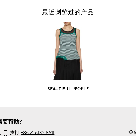
最近浏览过的产品
查
看
全
部
产
品
详
情
BEAUTIFUL PEOPLE
需要帮助?
免
或
拨打
+86 21 6135 8611