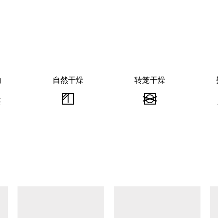
白
自然干燥
转笼干燥
漂
自
转
白
然
笼
-
干
干
不
燥
燥
可
-
-
查看类似产品
漂
在
不
白
阴
可
凉
转