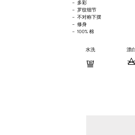
多彩
罗纹细节
不对称下摆
修身
100% 棉
水洗
漂
水
洗
-
非
常
缓
和
程