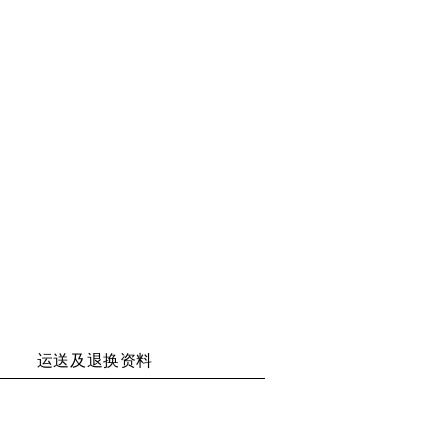
享
享
享
享
二
至
至
至
维
WECHAT
WEIBO
RENREN
码
运送及退换资料