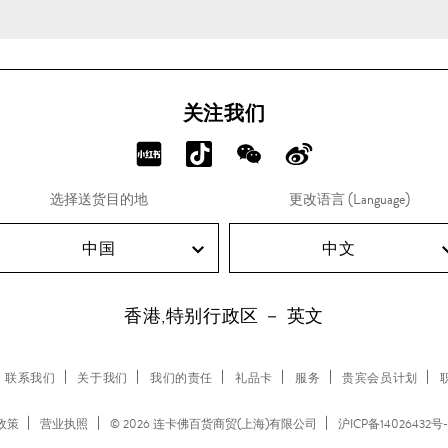
关注我们
分
分
分
分
享
享
享
享
选择送货目的地
更改语言 (Language)
RED!
Douyin!
WeChat!
Weibo!
中国
中文
香港,特别行政区 － 英文
联系我们
关于我们
我们的责任
礼品卡
服务
贵宾会员计划
 政策
营业执照
© 2026 连卡佛百货商贸(上海)有限公司
沪ICP备14026432号-