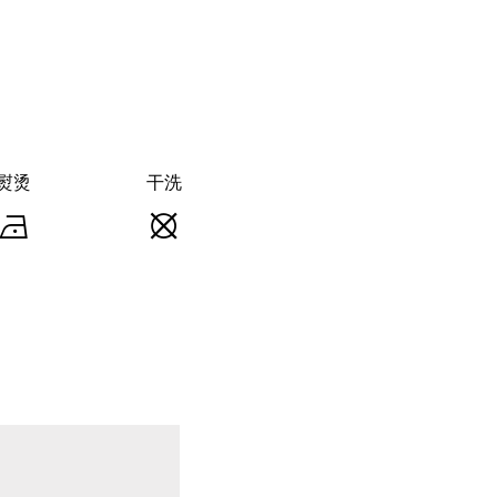
熨烫
干洗
熨
干
烫
洗
-
-
熨
不
斗
可
底
干
板
洗
最