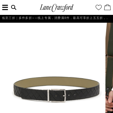
菜
输
您
查
连
单
入
的
看
搜
愿
／
卡
索
望
修
佛
信
清
改
探
谢霆锋｜EVOLUTION联名七夕限定礼盒 全新上线，即刻选购！
息...
单
购
物
索
袋
你
的
时
尚
世
界