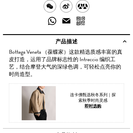
分
分
分
享
享
享
分
分
发
送
至
至
至
享
享
给
产品描述
WECHAT
至
WEIBO
二
RENREN
好
友
Bottega Veneta （葆蝶家）这款精选质感丰富的真
WHATSAPP
维
皮打造，运用了品牌标志性的 Intreccio 编织工
码
艺，结合摩登大气的深绿色调，可轻松点亮你的
时尚造型。
连卡佛甄选秋冬系列｜探
索秋季时尚灵感
即时选购