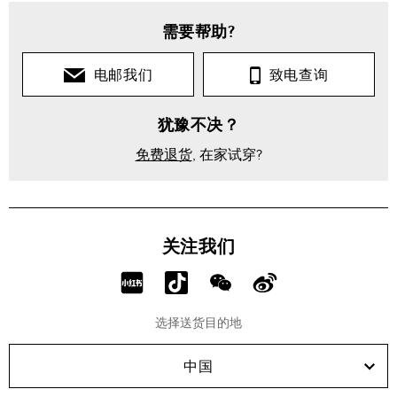
需要帮助?
电邮我们
致电查询
犹豫不决？
免费退货
, 在家试穿?
关注我们
分
分
分
分
享
享
享
享
选择送货目的地
RED!
Douyin!
WeChat!
Weibo!
中国