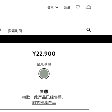
登录
注册
您
查
的
看
愿
／
品
探索时尚
望
修
清
改
¥22,900
单
购
鼠尾草绿
物
鼠
袋
尾
售罄
草
抱歉，此产品已经售罄。
浏览推荐产品
绿