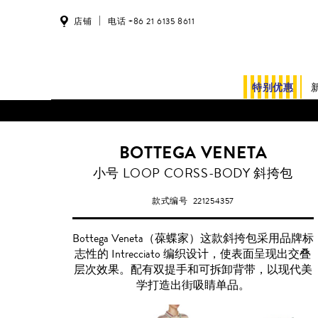
店铺
电话 +86 21 6135 8611
特别优惠
BOTTEGA VENETA
鼠
小号 LOOP CORSS-BODY 斜挎包
尾
草
款式编号
221254357
绿
Bottega Veneta（葆蝶家）这款斜挎包采用品牌标
志性的 Intrecciato 编织设计，使表面呈现出交叠
层次效果。配有双提手和可拆卸背带，以现代美
学打造出街吸睛单品。