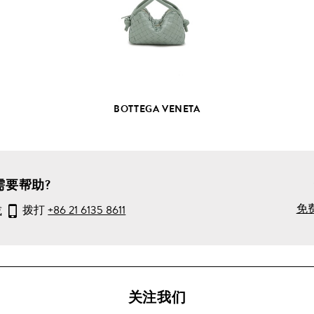
部
产
品
详
情
BOTTEGA VENETA
需要帮助?
免
或
拨打
+86 21 6135 8611
关注我们