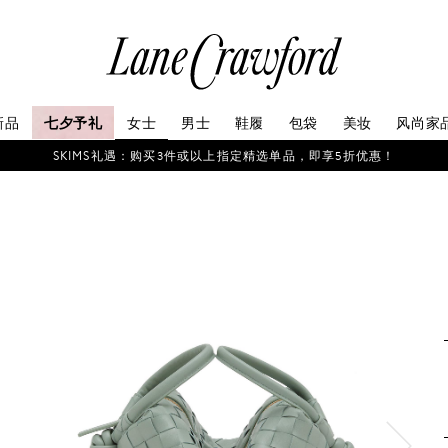
连
卡
佛
探
新品
七夕予礼
女士
男士
鞋履
包袋
美妆
风尚家
索
你
SKIMS礼遇：购买3件或以上指定精选单品，即享5折优惠！
的
时
尚
世
界