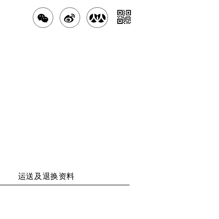
分
分
分
分
享
享
享
享
二
至
至
至
维
WECHAT
WEIBO
RENREN
码
运送及退换资料