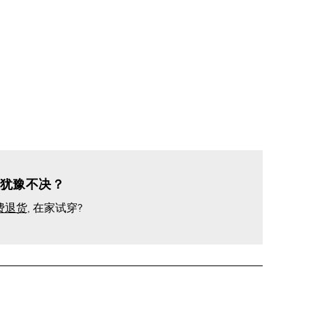
犹豫不决？
费退货
, 在家试穿?