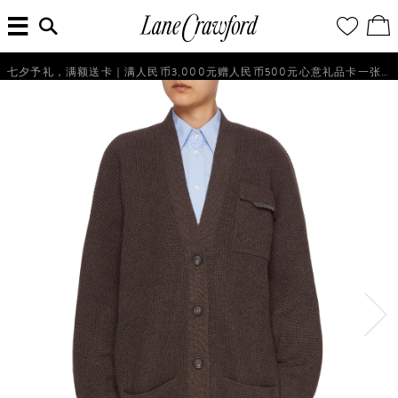
菜
输
您
查
连
单
入
的
看
搜
愿
／
卡
索
望
修
佛
信
清
改
七夕予礼，满额送卡｜满人民币3,000元赠人民币500元心意礼品卡一张，仅限不产生退货的会员参与。
探
息...
单
购
物
索
袋
你
的
时
尚
世
界