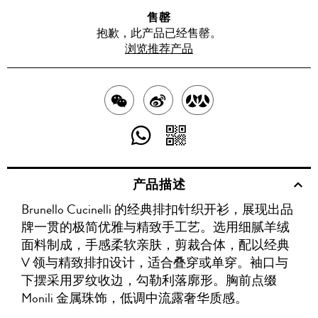
售罄
抱歉，此产品已经售罄。
浏览推荐产品
分
分
分
享
享
享
分
分
至
至
至
享
享
产品描述
WECHAT
至
WEIBO
二
RENREN
Brunello Cucinelli 的经典排扣针织开衫，展现出品
WHATSAPP
维
牌一贯的极简优雅与精致手工艺。选用细腻羊绒
码
面料制成，手感柔软亲肤，剪裁合体，配以经典
V 领与精致排扣设计，适合叠穿或单穿。袖口与
下摆采用罗纹收边，勾勒利落廓形。胸前点缀
Monili 金属珠饰，低调中流露奢华质感。