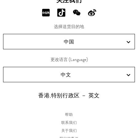
关注我们
扣
羊
绒
分
分
分
分
针
织
享
享
享
享
开
选择送货目的地
衫
RED!
Douyin!
WeChat!
Weibo!
中国
更改语言 (Language)
中文
香港,特别行政区 － 英文
帮助
联系我们
关于我们