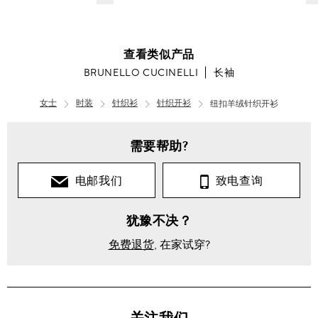
查看类似产品
BRUNELLO CUCINELLI
长袖
女士
时装
针织衫
针织开衫
纽扣羊绒针织开衫
女
士
需要帮助?
时
装
电邮我们
致电查询
针
犹豫不决？
织
衫
免费退货
, 在家试穿?
长
袖
纽