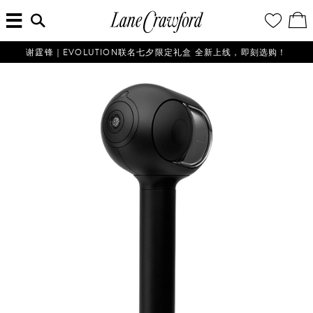
菜
输
您
查
连
单
入
的
看
搜
愿
／
卡
索
望
修
佛
信
清
改
谢霆锋｜EVOLUTION联名七夕限定礼盒 全新上线，即刻选购！
探
息...
单
购
物
索
袋
你
的
时
尚
世
界