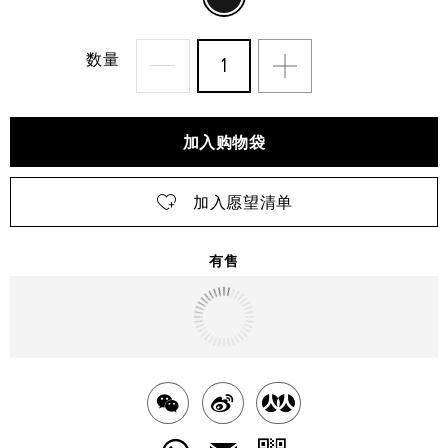
数量
加入购物袋
加入愿望清单
有售
明天
送达
北京市
分
分
分
享
享
享