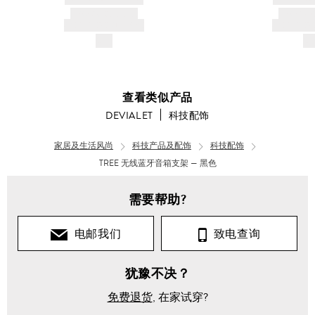
PRODUCT TITLE
PRODUCT
AND DESCRIPTION
AND DESC
$---
$-
查看类似产品
DEVIALET
科技配饰
家居及生活风尚
科技产品及配饰
科技配饰
TREE 无线蓝牙音箱支架 — 黑色
男
女
士
士
需要帮助?
配
配
饰
饰
电邮我们
致电查询
科
科
犹豫不决？
技
技
配
配
饰
饰
免费退货
, 在家试穿?