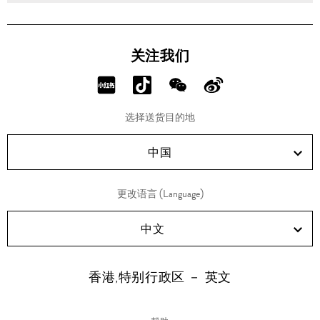
TREE
TREE
无线
无线
蓝牙
蓝牙
音箱
音箱
关注我们
支架
支架
— 黑
— 黑
色
色
分
分
分
分
享
享
享
享
选择送货目的地
RED!
Douyin!
WeChat!
Weibo!
中国
更改语言 (Language)
中文
香港,特别行政区 － 英文