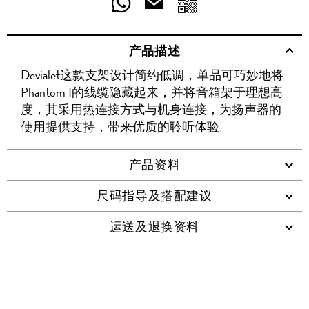
分
分
发
送
至
至
至
享
享
给
产品描述
WECHAT
至
WEIBO
二
RENREN
好
友
Devialet这款支架设计简约低调，单品可巧妙地将
WHATSAPP
维
Phantom I的线缆隐藏起来，并将音箱架于理想高
码
度，其采用热连接方式与机身连接，为扬声器的
使用提供支持，带来优质的聆听体验。
产品资料
尺码指导及搭配建议
运送及退换资料
查看类似产品