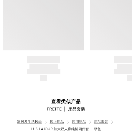
BRAND NAME
BRAND
PRODUCT TITLE
PRODUCT
AND DESCRIPTION
AND DESC
$---
$-
查看类似产品
FRETTE
床品套装
家居及生活风尚
床上用品
床用织品
床品套装
LUSH AJOUR 加大双人床纯棉四件套 — 绿色