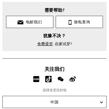
需要帮助?
电邮我们
致电查询
犹豫不决？
免费退货
, 在家试穿?
关注我们
分
分
分
分
享
享
享
享
选择送货目的地
RED!
Douyin!
WeChat!
Weibo!
中国