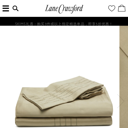
菜
输
您
查
连
单
入
的
看
搜
愿
／
卡
索
望
修
佛
信
清
改
SKIMS礼遇：购买3件或以上指定精选单品，即享5折优惠！
探
息...
单
购
物
索
袋
你
的
时
尚
世
界