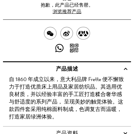
抱歉，此产品已经售罄。
浏览推荐产品
分
分
分
享
享
享
分
分
至
至
至
享
享
产品描述
WECHAT
至
WEIBO
二
RENREN
自 1860 年成立以来，意大利品牌 Frette 便不懈致
WHATSAPP
维
力于打造优质床上用品及家居纺织品。其选用优
码
良材质，并以经验丰富的手工匠打造糅合奢华感
与舒适度的系列产品， 呈现美妙的触觉体验。这
款四件套采用纯棉面料制成，色调复古而温暖，
打造家居绿洲体验。
产品资料