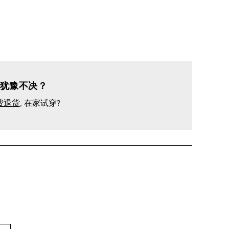
犹豫不决？
费退货
, 在家试穿?