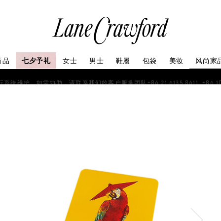
连
卡
佛
探
新品
七夕予礼
女士
男士
鞋履
包袋
美妆
风尚家
索
你
如需协助，请联系我们的客户服务团队+86 21 6135 8611, +86 10 6622 
的
时
尚
世
界