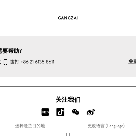
情
GANGZAÏ
需要帮助?
免
或
拨打
+86 21 6135 8611
关注我们
分
分
分
分
享
享
享
享
选择送货目的地
更改语言 (Language)
RED!
Douyin!
WeChat!
Weibo!