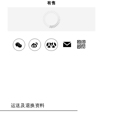
有售
明天
送达
北京市
分
发
分
分
分
送
享
享
享
享
给
二
好
至
至
至
友
维
WECHAT
WEIBO
RENREN
码
运送及退换资料