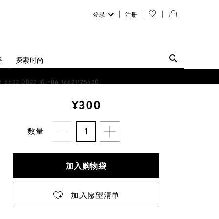
登录
注册
您
查
的
看
愿
／
品
探索时尚
望
修
0822 或 +86 16621175650。
清
改
¥300
单
购
物
数量
袋
加入购物袋
加入愿望清单