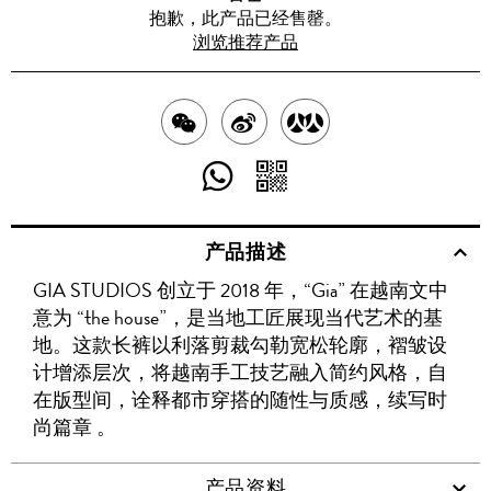
抱歉，此产品已经售罄。
浏览推荐产品
分
分
分
享
享
享
分
分
至
至
至
享
享
产品描述
WECHAT
至
WEIBO
二
RENREN
GIA STUDIOS 创立于 2018 年，“Gia” 在越南文中
WHATSAPP
维
意为 “the house”，是当地工匠展现当代艺术的基
码
地。这款长裤以利落剪裁勾勒宽松轮廓，褶皱设
计增添层次，将越南手工技艺融入简约风格，自
在版型间，诠释都市穿搭的随性与质感，续写时
尚篇章 。
产品资料