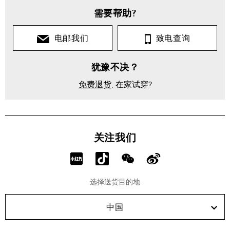
需要帮助?
电邮我们
致电查询
犹豫不决？
免费退货
, 在家试穿?
关注我们
分
分
分
分
享
享
享
享
选择送货目的地
RED!
Douyin!
WeChat!
Weibo!
中国