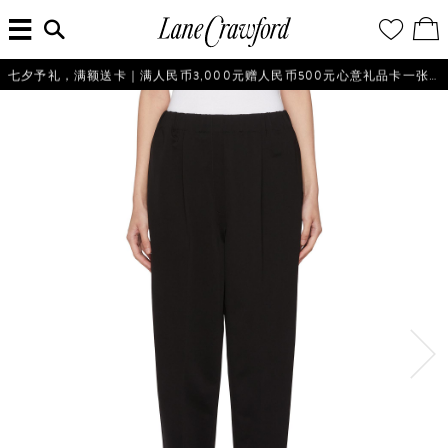
菜
输
您
查
连
单
入
的
看
搜
愿
／
卡
索
望
修
佛
信
清
改
七夕予礼，满额送卡｜满人民币3,000元赠人民币500元心意礼品卡一张，仅限不产生退货的会员参与。
探
息...
单
购
物
索
袋
你
的
时
尚
世
界