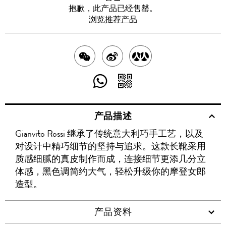
抱歉，此产品已经售罄。
浏览推荐产品
分
分
分
享
享
享
分
分
至
至
至
享
享
产品描述
WECHAT
至
WEIBO
二
RENREN
Gianvito Rossi 继承了传统意大利巧手工艺，以及
WHATSAPP
维
对设计中精巧细节的坚持与追求。这款长靴采用
码
质感细腻的真皮制作而成，连接细节更添几分立
体感，黑色调简约大气，轻松升级你的摩登女郎
造型。
产品资料