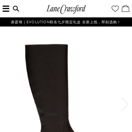
菜
输
您
查
连
单
入
的
看
搜
愿
／
卡
索
望
修
佛
信
清
改
谢霆锋｜EVOLUTION联名七夕限定礼盒 全新上线，即刻选购！
探
息...
单
购
物
索
袋
你
的
时
尚
世
界