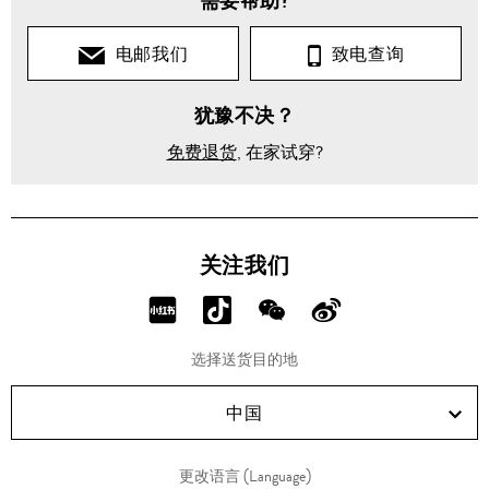
需要帮助?
电邮我们
致电查询
犹豫不决？
免费退货
, 在家试穿?
关注我们
分
分
分
分
享
享
享
享
选择送货目的地
RED!
Douyin!
WeChat!
Weibo!
中国
更改语言 (Language)