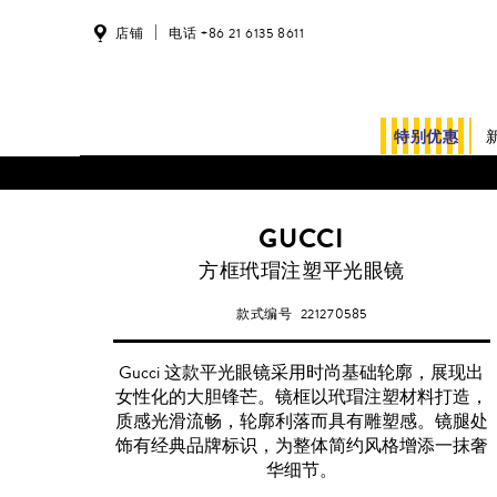
店铺
电话 +86 21 6135 8611
特别优惠
GUCCI
方框玳瑁注塑平光眼镜
款式编号
221270585
Gucci 这款平光眼镜采用时尚基础轮廓，展现出
女性化的大胆锋芒。镜框以玳瑁注塑材料打造，
质感光滑流畅，轮廓利落而具有雕塑感。镜腿处
饰有经典品牌标识，为整体简约风格增添一抹奢
华细节。