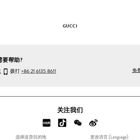
详
情
GUCCI
需要帮助?
免
或
拨打
+86 21 6135 8611
关注我们
分
分
分
分
享
享
享
享
选择送货目的地
更改语言 (Language)