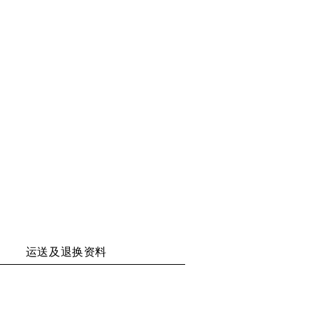
享
享
享
享
二
至
至
至
维
WECHAT
WEIBO
RENREN
码
运送及退换资料