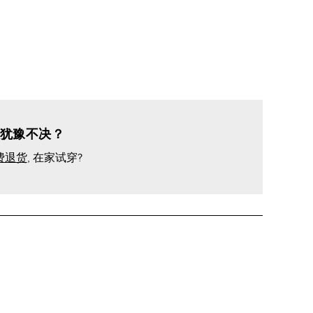
犹豫不决？
费退货
, 在家试穿?