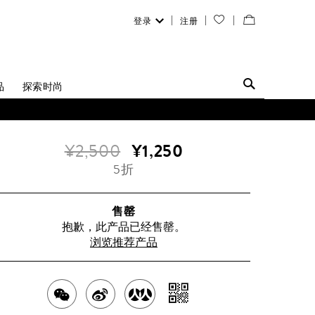
登录
注册
您
查
的
看
愿
／
品
探索时尚
望
修
清
改
¥2,500
¥1,250
单
购
5折
物
袋
售罄
抱歉，此产品已经售罄。
浏览推荐产品
分
分
分
分