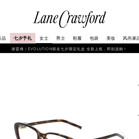
连
卡
佛
探
新品
七夕予礼
女士
男士
鞋履
包袋
美妆
风尚家
索
你
谢霆锋｜EVOLUTION联名七夕限定礼盒 全新上线，即刻选购！
的
时
尚
世
界