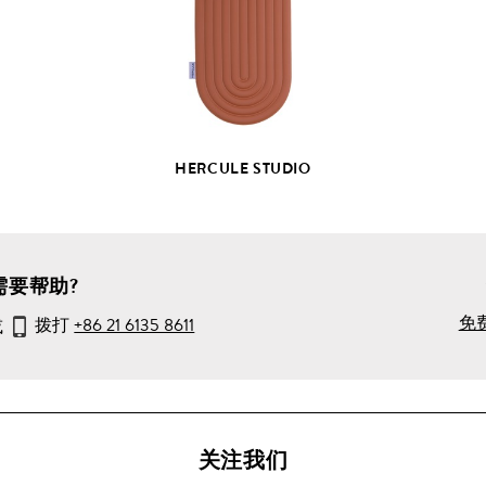
部
产
品
详
情
HERCULE STUDIO
需要帮助?
免
或
拨打
+86 21 6135 8611
关注我们