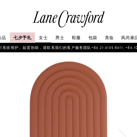
连
卡
佛
探
新品
七夕予礼
女士
男士
鞋履
包袋
美妆
风尚家
索
你
如需协助，请联系我们的客户服务团队+86 21 6135 8611, +86 10 6622 
的
时
尚
世
界