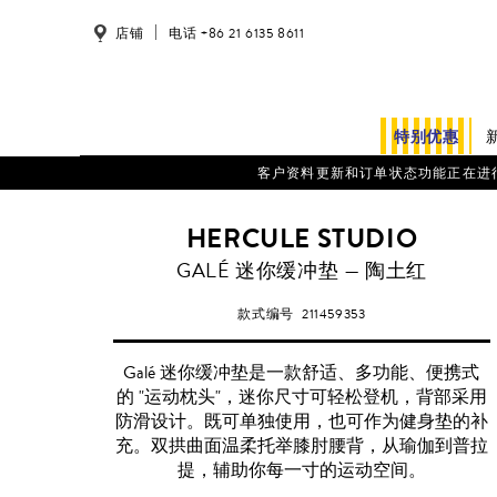
店铺
电话 +86 21 6135 8611
特别优惠
客户资料更新和订单状态功能正在进行系统维护。
HERCULE STUDIO
GALÉ 迷你缓冲垫 — 陶土红
款式编号
211459353
Galé 迷你缓冲垫是一款舒适、多功能、便携式
的 "运动枕头"，迷你尺寸可轻松登机，背部采用
防滑设计。既可单独使用，也可作为健身垫的补
充。双拱曲面温柔托举膝肘腰背，从瑜伽到普拉
提，辅助你每一寸的运动空间。