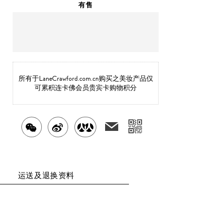
有售
明天
送达
北京市
所有于LaneCrawford.com.cn购买之美妆产品仅
可累积连卡佛会员贵宾卡购物积分
分
发
分
分
分
送
享
享
享
享
给
二
好
至
至
至
友
运送及退换资料
维
WECHAT
WEIBO
RENREN
码