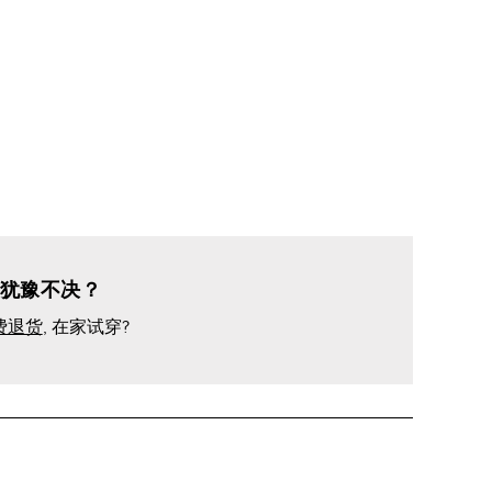
犹豫不决？
费退货
, 在家试穿?