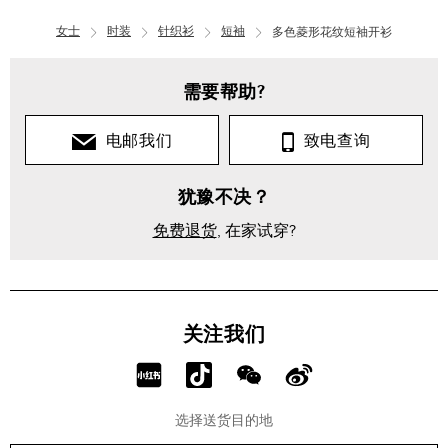
女士
时装
针织衫
短袖
多色菱形花纹短袖开衫
女
士
需要帮助?
时
装
电邮我们
致电查询
针
犹豫不决？
织
衫
免费退货
, 在家试穿?
针
织
开
衫
关注我们
多
色
分
分
分
分
菱
形
享
享
享
享
花
选择送货目的地
纹
RED!
Douyin!
WeChat!
Weibo!