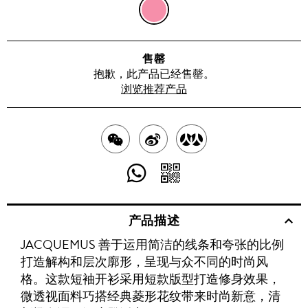
橙
色
售罄
和
抱歉，此产品已经售罄。
浏览推荐产品
粉
色
分
分
分
享
享
享
分
分
至
至
至
享
享
产品描述
WECHAT
至
WEIBO
二
RENREN
JACQUEMUS 善于运用简洁的线条和夸张的比例
WHATSAPP
维
打造解构和层次廓形，呈现与众不同的时尚风
码
格。这款短袖开衫采用短款版型打造修身效果，
微透视面料巧搭经典菱形花纹带来时尚新意，清