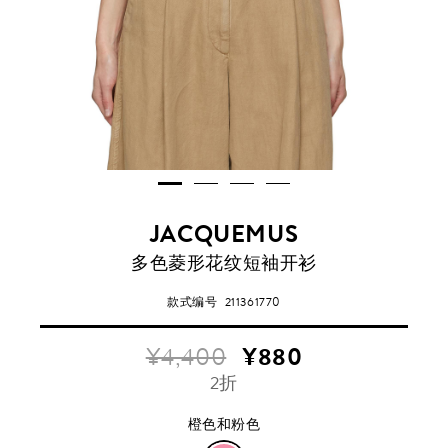
JACQUEMUS
橙
多色菱形花纹短袖开衫
色
和
款式编号
211361770
粉
色
¥4,400
¥880
2折
橙色和粉色