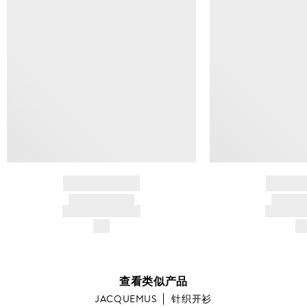
BRAND NAME
BRAND
PRODUCT TITLE
PRODUCT
AND DESCRIPTION
AND DESC
$---
$-
查看类似产品
JACQUEMUS
针织开衫