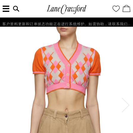
菜
输
您
查
连
单
入
的
看
搜
愿
／
卡
索
望
修
佛
信
清
改
客户资料更新和订单状态功能正在进行系统维护。如需协助，请联系我们的客户服务团队+86 21 6135 8611, +86 10 6622 0822 或 +86 16621175650。
探
息...
单
购
物
索
袋
你
的
时
尚
世
界