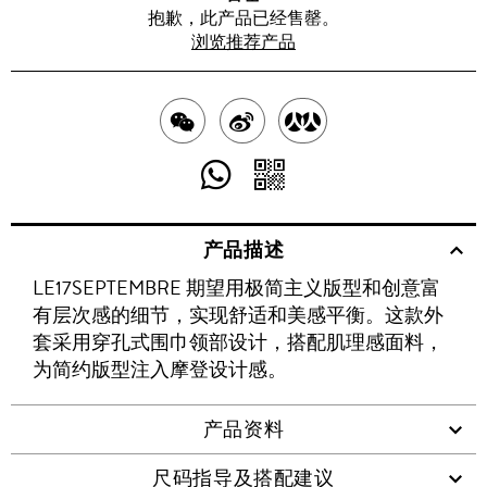
抱歉，此产品已经售罄。
浏览推荐产品
分
分
分
享
享
享
分
分
至
至
至
享
享
产品描述
WECHAT
至
WEIBO
二
RENREN
LE17SEPTEMBRE 期望用极简主义版型和创意富
WHATSAPP
维
有层次感的细节，实现舒适和美感平衡。这款外
码
套采用穿孔式围巾领部设计，搭配肌理感面料，
为简约版型注入摩登设计感。
产品资料
尺码指导及搭配建议