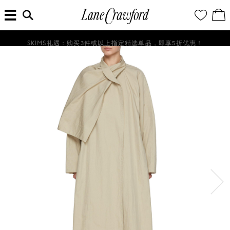
菜
输
您
查
连
单
入
的
看
搜
愿
／
卡
索
望
修
佛
信
清
改
SKIMS礼遇：购买3件或以上指定精选单品，即享5折优惠！
探
息...
单
购
物
索
袋
你
的
时
尚
世
界