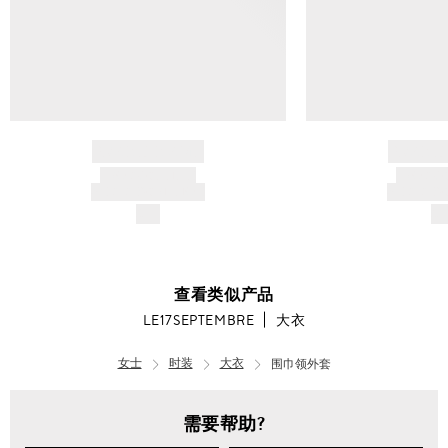
BRAND NAME
BRAND
PRODUCT TITLE
PRODUCT
AND DESCRIPTION
AND DESC
$---
$-
查看类似产品
LE17SEPTEMBRE
大衣
女士
时装
大衣
围巾领外套
需要帮助?