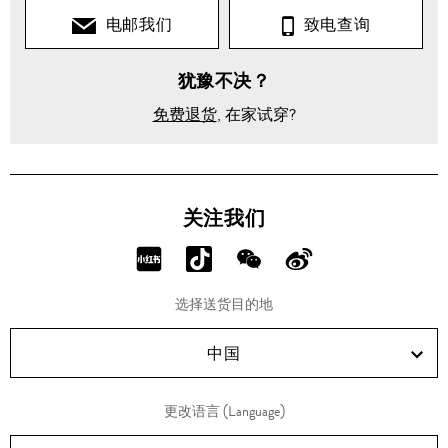
电邮我们
致电查询
犹豫不决？
免费退货
, 在家试穿?
关注我们
分
分
分
分
享
享
享
享
选择送货目的地
RED!
Douyin!
WeChat!
Weibo!
中国
更改语言 (Language)