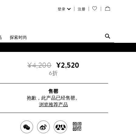
登录
注册
您
查
的
看
愿
／
品
探索时尚
望
修
清
改
¥4,200
¥2,520
单
购
6折
物
袋
售罄
抱歉，此产品已经售罄。
浏览推荐产品
分
分
分
分