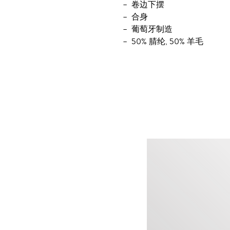
卷边下摆
合身
葡萄牙制造
50% 腈纶, 50% 羊毛