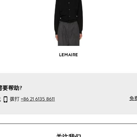
全
部
产
品
详
情
LEMAIRE
需要帮助?
免
或
拨打
+86 21 6135 8611