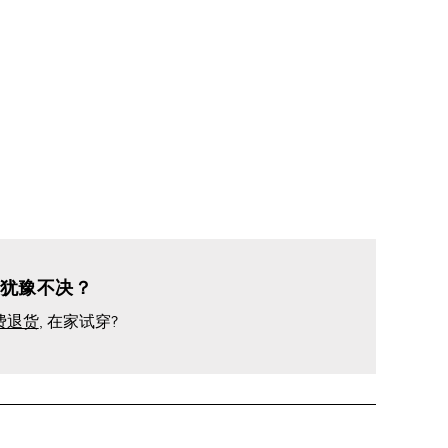
犹豫不决？
费退货
, 在家试穿?