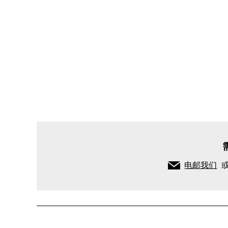
针
织
衫
长
袖
纽
扣
针
织
开
衫
电邮我们