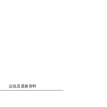
享
享
享
享
二
至
至
至
维
WECHAT
WEIBO
RENREN
码
运送及退换资料