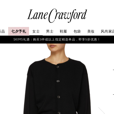
连
卡
佛
探
新品
七夕予礼
女士
男士
鞋履
包袋
美妆
风尚家
索
你
SKIMS礼遇：购买3件或以上指定精选单品，即享5折优惠！
的
时
尚
世
界