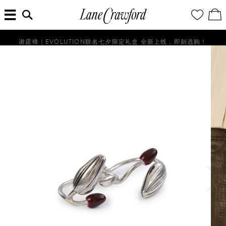
菜
输
您
查
连
单
入
的
看
搜
愿
／
卡
索
望
修
佛
信
清
改
谢霆锋｜EVOLUTION联名七夕限定礼盒 全新上线，即刻选购！
探
息...
单
购
物
索
袋
你
的
时
尚
世
界