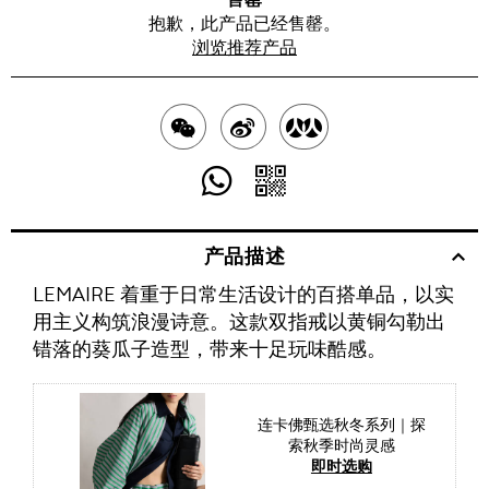
抱歉，此产品已经售罄。
浏览推荐产品
分
分
分
享
享
享
分
分
至
至
至
享
享
产品描述
WECHAT
至
WEIBO
二
RENREN
LEMAIRE 着重于日常生活设计的百搭单品，以实
WHATSAPP
维
用主义构筑浪漫诗意。这款双指戒以黄铜勾勒出
码
错落的葵瓜子造型，带来十足玩味酷感。
连卡佛甄选秋冬系列｜探
索秋季时尚灵感
即时选购