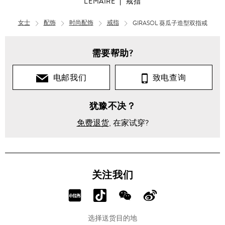
LEMAIRE
戒指
女士
配饰
时尚配饰
戒指
GIRASOL 葵瓜子造型双指戒
需要帮助?
电邮我们
致电查询
犹豫不决？
免费退货
, 在家试穿?
关注我们
分
分
分
分
享
享
享
享
选择送货目的地