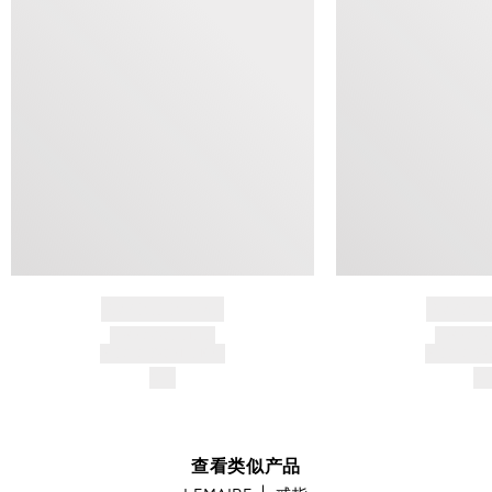
BRAND NAME
BRAND
PRODUCT TITLE
PRODUCT
AND DESCRIPTION
AND DESC
$---
$-
查看类似产品