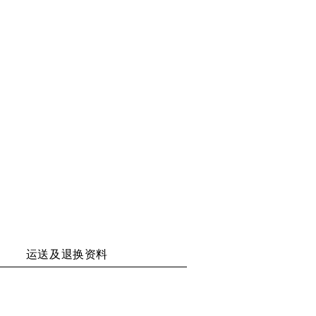
二
至
至
至
维
WECHAT
WEIBO
RENREN
码
运送及退换资料