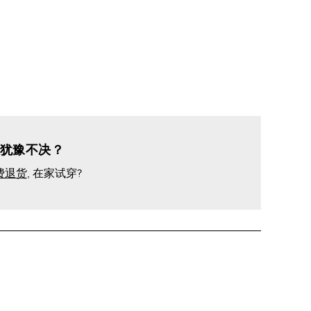
犹豫不决？
费退货
, 在家试穿?