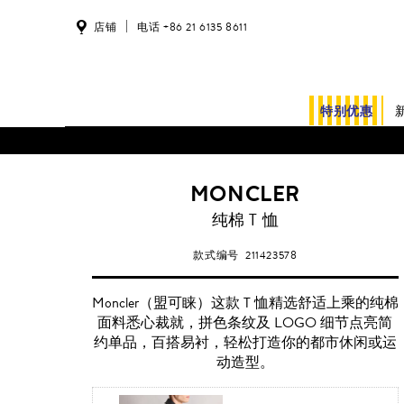
店铺
电话 +86 21 6135 8611
特别优惠
MONCLER
纯棉 T 恤
款式编号
211423578
Moncler（盟可睐）这款 T 恤精选舒适上乘的纯棉
面料悉心裁就，拼色条纹及 LOGO 细节点亮简
约单品，百搭易衬，轻松打造你的都市休闲或运
动造型。