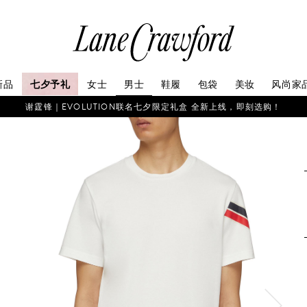
连
卡
佛
探
新品
七夕予礼
女士
男士
鞋履
包袋
美妆
风尚家
索
你
谢霆锋｜EVOLUTION联名七夕限定礼盒 全新上线，即刻选购！
的
时
尚
世
界