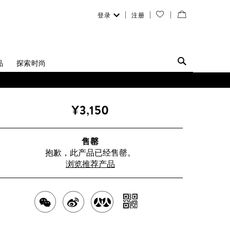
登录
注册
您
查
的
看
愿
／
品
探索时尚
望
修
清
改
¥3,150
单
购
物
售罄
抱歉，此产品已经售罄。
袋
浏览推荐产品
分
分
分
分
享
享
享
享