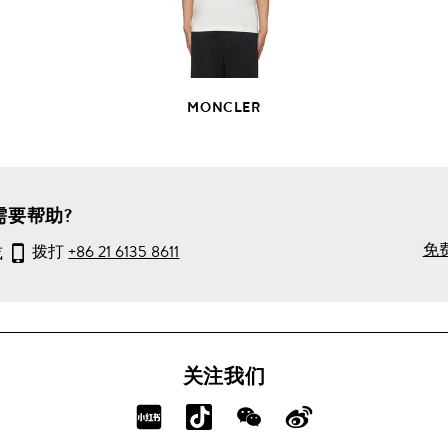
品
详
情
MONCLER
需要帮助?
免
或
拨打
+86 21 6135 8611
关注我们
分
分
分
分