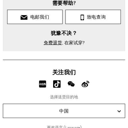
需要帮助?
电邮我们
致电查询
犹豫不决？
免费退货
, 在家试穿?
关注我们
分
分
分
分
享
享
享
享
选择送货目的地
RED!
Douyin!
WeChat!
Weibo!
中国
更改语言 (Language)