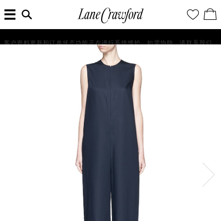
菜
输
您
查
连
单
入
的
看
搜
愿
／
卡
索
望
修
佛
信
清
改
客户资料更新和订单状态功能正在进行系统维护。如需协助，请联系我们的客户服务团队+86 21 6135 8611, +86 10 6622 0822 或 +86 16621175650。
探
息...
单
购
物
索
袋
你
的
时
尚
世
界