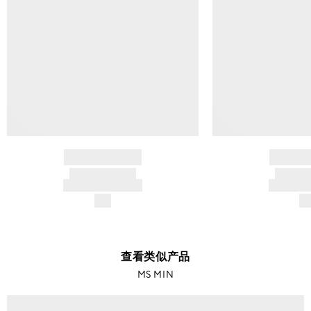
BRAND NAME
BRAND
PRODUCT TITLE
PRODUCT
AND DESCRIPTION
AND DESC
$---
$-
查看类似产品
MS MIN