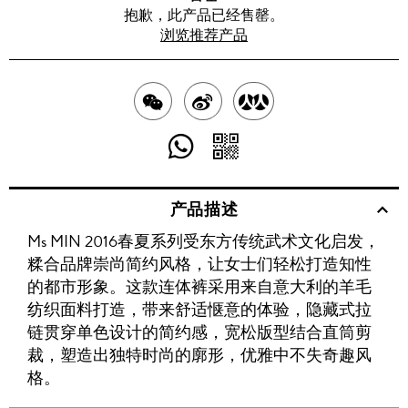
抱歉，此产品已经售罄。
浏览推荐产品
分
分
分
享
享
享
分
分
至
至
至
享
享
产品描述
WECHAT
至
WEIBO
二
RENREN
Ms MIN 2016春夏系列受东方传统武术文化启发，
WHATSAPP
维
糅合品牌崇尚简约风格，让女士们轻松打造知性
码
的都市形象。这款连体裤采用来自意大利的羊毛
纺织面料打造，带来舒适惬意的体验，隐藏式拉
链贯穿单色设计的简约感，宽松版型结合直筒剪
裁，塑造出独特时尚的廓形，优雅中不失奇趣风
格。