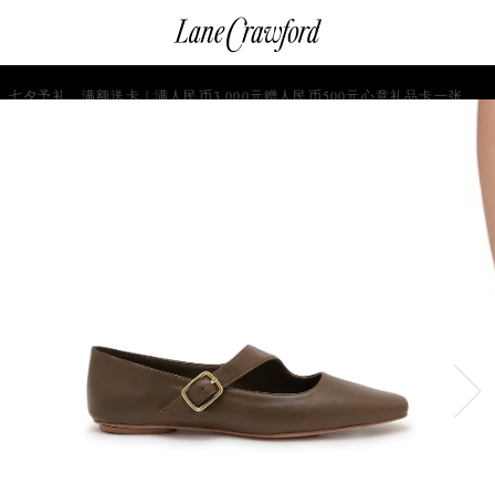
菜
输
您
查
连
单
入
的
看
搜
愿
／
卡
索
望
修
佛
信
清
改
七夕予礼，满额送卡｜满人民币3,000元赠人民币500元心意礼品卡一张，仅限不产生退货的会员参与。
探
息...
单
购
物
索
袋
你
的
时
尚
世
界