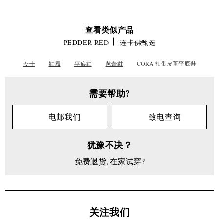
查看类似产品
PEDDER RED
连卡佛甄选
女士
鞋履
平底鞋
芭蕾鞋
CORA 扣带皮革平底鞋
女
士
需要帮助?
连
卡
电邮我们
致电查询
佛
甄
选
犹豫不决？
免费退货
, 在家试穿?
CORA
扣带
皮革
平底
鞋
关注我们