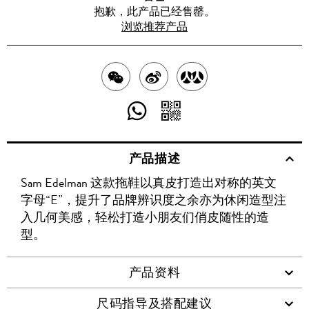
抱歉，此产品已经售罄。
浏览推荐产品
分
分
分
享
享
享
分
分
至
至
至
享
享
产品描述
WECHAT
至
WEIBO
二
RENREN
Sam Edelman 这款拖鞋以真皮打造出对称的英文
WHATSAPP
维
字母“E”，提升了品牌辨识度之余亦为休闲造型注
码
入几何美感，轻松打造小朋友们俏皮随性的造
型。
产品资料
尺码指导及搭配建议