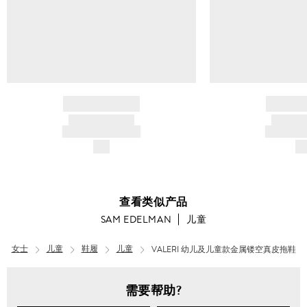
BRAND NAME
BRAND
PRODUCT TITLE
PRODUCT
AND DESCRIPTION
AND DESC
$---
$-
查看类似产品
SAM EDELMAN
儿童
女士
儿童
鞋履
儿童
VALERI 幼儿及儿童款金属镂空真皮拖鞋
男
士
需要帮助?