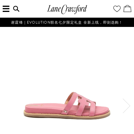
菜
输
您
查
连
单
入
的
看
搜
愿
／
卡
索
望
修
佛
信
清
改
谢霆锋｜EVOLUTION联名七夕限定礼盒 全新上线，即刻选购！
探
息...
单
购
物
索
袋
你
的
时
尚
世
界