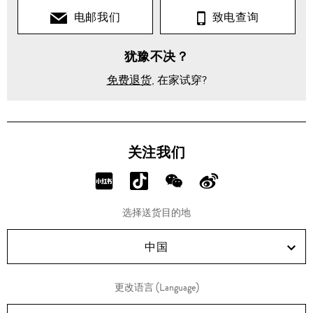
儿
童
电邮我们
致电查询
鞋
犹豫不决？
履
免费退货
, 在家试穿?
儿
童
VALERI
幼儿及
关注我们
儿童款
金属镂
空真皮
分
分
分
分
拖鞋
享
享
享
享
选择送货目的地
RED!
Douyin!
WeChat!
Weibo!
中国
更改语言 (Language)