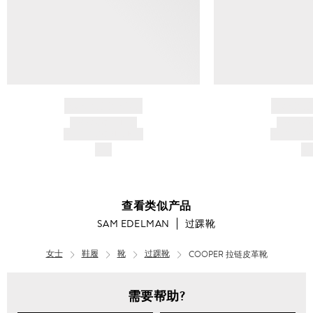
BRAND NAME
BRAND
PRODUCT TITLE
PRODUCT
AND DESCRIPTION
AND DESC
$---
$-
查看类似产品
SAM EDELMAN
过踝靴
女士
鞋履
靴
过踝靴
COOPER 拉链皮革靴
需要帮助?