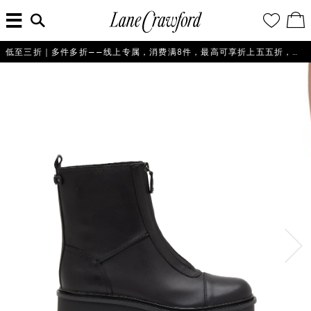
菜
输
您
查
连
单
入
的
看
搜
愿
／
卡
索
望
修
佛
信
清
改
低至三折｜多件多折——线上专属，消费满8件，最高可享折上五五折，即刻选购！
探
息...
单
购
物
索
袋
你
的
时
尚
世
界