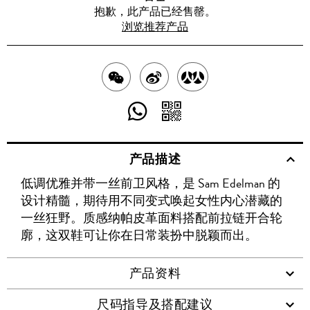
抱歉，此产品已经售罄。
浏览推荐产品
分
分
分
享
享
享
分
分
至
至
至
享
享
产品描述
WECHAT
至
WEIBO
二
RENREN
低调优雅并带一丝前卫风格，是 Sam Edelman 的
WHATSAPP
维
设计精髓，期待用不同变式唤起女性内心潜藏的
码
一丝狂野。质感纳帕皮革面料搭配前拉链开合轮
廓，这双鞋可让你在日常装扮中脱颖而出。
产品资料
尺码指导及搭配建议