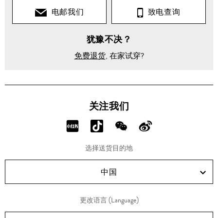
电邮我们
致电查询
犹豫不决？
免费退货
, 在家试穿?
关注我们
分
分
分
分
享
享
享
享
选择送货目的地
RED!
Douyin!
WeChat!
Weibo!
中国
更改语言 (Language)