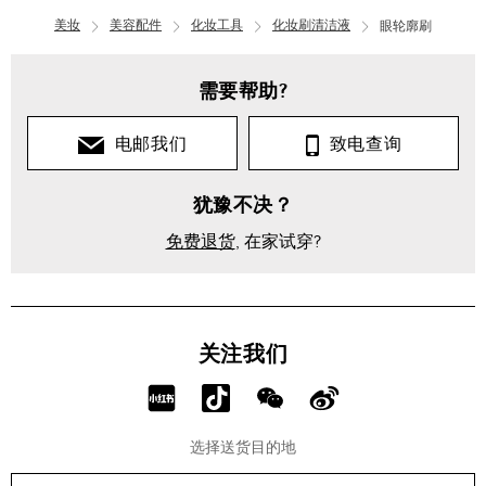
美妆
美容配件
化妆工具
化妆刷清洁液
眼轮廓刷
需要帮助?
电邮我们
致电查询
犹豫不决？
免费退货
, 在家试穿?
关注我们
分
分
分
分
享
享
享
享
选择送货目的地
RED!
Douyin!
WeChat!
Weibo!