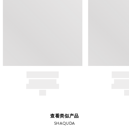
BRAND NAME
BRAND
PRODUCT TITLE
PRODUCT
AND DESCRIPTION
AND DESC
$---
$-
查看类似产品
SHAQUDA