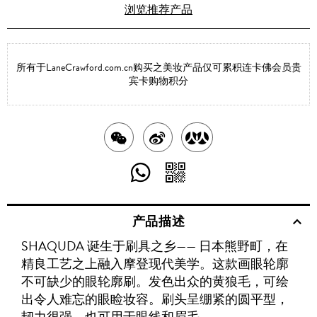
浏览推荐产品
所有于LaneCrawford.com.cn购买之美妆产品仅可累积连卡佛会员贵
宾卡购物积分
分
分
分
享
享
享
分
分
至
至
至
享
享
产品描述
WECHAT
至
WEIBO
二
RENREN
SHAQUDA 诞生于刷具之乡—— 日本熊野町，在
WHATSAPP
维
精良工艺之上融入摩登现代美学。这款画眼轮廓
码
不可缺少的眼轮廓刷。发色出众的黄狼毛，可绘
出令人难忘的眼睑妆容。刷头呈绷紧的圆平型，