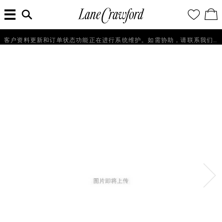
菜
输
您
查
连
单
入
的
看
搜
愿
／
卡
索
望
修
佛
信
清
改
客户资料更新和订单状态功能正在进行系统维护。如需协助，请联系我们的客户服务团队+86 21 6135 8611, +86 10 6622 0822 或 +86 16621175650。
探
息...
单
购
物
索
袋
你
的
时
尚
世
界