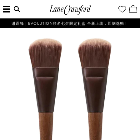
菜
输
您
查
连
单
入
的
看
搜
愿
／
卡
索
望
修
佛
信
清
改
谢霆锋｜EVOLUTION联名七夕限定礼盒 全新上线，即刻选购！
探
息...
单
购
物
索
袋
你
的
时
尚
世
界