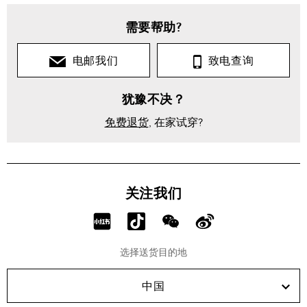
需要帮助?
电邮我们
致电查询
犹豫不决？
免费退货
, 在家试穿?
关注我们
分
分
分
分
享
享
享
享
选择送货目的地
RED!
Douyin!
WeChat!
Weibo!
中国