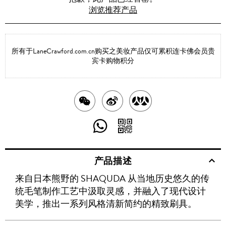
浏览推荐产品
所有于LaneCrawford.com.cn购买之美妆产品仅可累积连卡佛会员贵
宾卡购物积分
分
分
分
享
享
享
分
分
至
至
至
享
享
产品描述
WECHAT
至
WEIBO
二
RENREN
来自日本熊野的 SHAQUDA 从当地历史悠久的传
WHATSAPP
维
统毛笔制作工艺中汲取灵感，并融入了现代设计
码
美学，推出一系列风格清新简约的精致刷具。