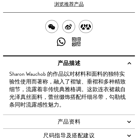
浏览推荐产品
分
分
分
享
享
享
分
分
至
至
至
享
享
产品描述
WECHAT
至
WEIBO
二
RENREN
Sharon Wauchob 的作品以对材料和面料的独特实
WHATSAPP
维
验性使用而著称，融入了褶皱、垂褶和多种精致
码
细节，流露着非传统典雅格调。这款连衣裙裁自
光泽真丝面料，蕾丝缀饰搭配纤细吊带，勾勒线
条同时流露感性魅力。
产品资料
尺码指导及搭配建议