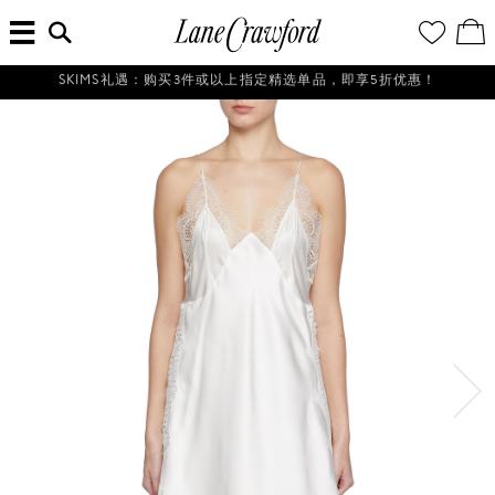
菜
输
您
查
连
单
入
的
看
搜
愿
／
卡
索
望
修
佛
SKIMS礼遇：购买3件或以上指定精选单品，即享5折优惠！
信
清
改
探
息...
单
购
物
索
袋
你
的
时
尚
世
界