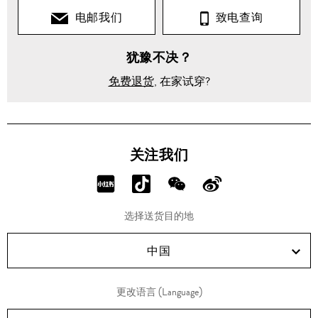
电邮我们
致电查询
犹豫不决？
免费退货
, 在家试穿?
关注我们
分
分
分
分
享
享
享
享
选择送货目的地
RED!
Douyin!
WeChat!
Weibo!
中国
更改语言 (Language)