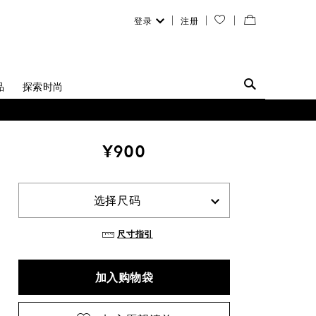
登录
注册
您
查
的
看
愿
／
品
探索时尚
望
修
清
改
¥900
单
购
物
选择尺码
袋
尺寸指引
加入购物袋