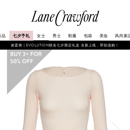
连
卡
佛
探
新品
七夕予礼
女士
男士
鞋履
包袋
美妆
风尚家
索
你
谢霆锋｜EVOLUTION联名七夕限定礼盒 全新上线，即刻选购！
的
时
尚
世
界