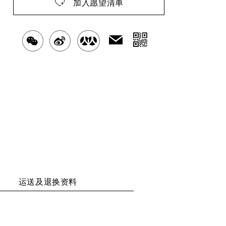
加入愿望清单
分
发
分
分
分
送
享
享
享
享
给
二
好
至
至
至
友
维
WECHAT
WEIBO
RENREN
码
运送及退换资料