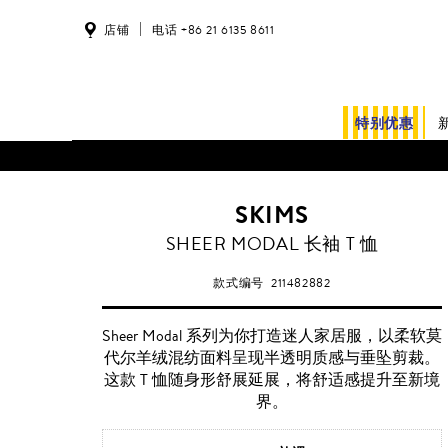
店铺
电话 +86 21 6135 8611
特别优惠
SKIMS
SHEER MODAL 长袖 T 恤
款式编号
211482882
Sheer Modal 系列为你打造迷人家居服，以柔软莫
代尔羊绒混纺面料呈现半透明质感与垂坠剪裁。
这款 T 恤随身形舒展延展，将舒适感提升至新境
界。