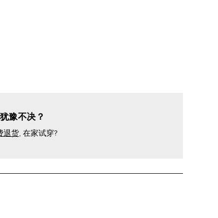
犹豫不决？
费退货
, 在家试穿?