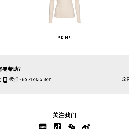
产
品
详
情
SKIMS
需要帮助?
免
或
拨打
+86 21 6135 8611
关注我们