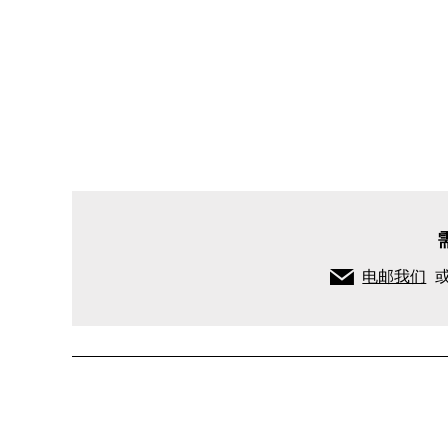
SHEER
MODAL
长袖 T
恤
电邮我们