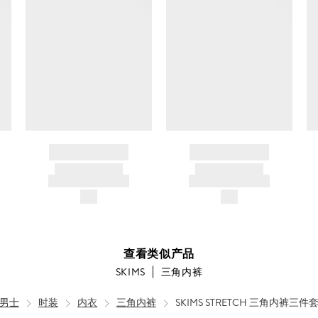
转
笼
干
燥，
较
低
温
BRAND NAME
BRAND NAME
度，
PRODUCT TITLE
PRODUCT TITLE
AND DESCRIPTION
AND DESCRIPTION
排
$---
$---
气
口
最
查看类似产品
SKIMS
三角内裤
高
温
男士
时装
内衣
三角内裤
SKIMS STRETCH 三角内裤三件