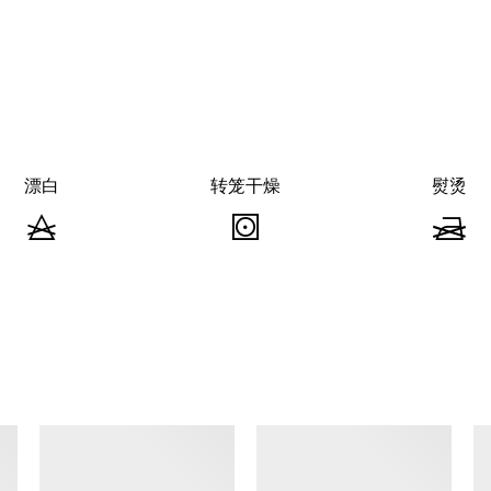
漂白
转笼干燥
熨烫
漂
转
白
笼
-
干
-
不
燥
可
-
查看类似产品
漂
可
白
使
用