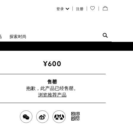
登录
注册
您
查
的
看
愿
／
品
探索时尚
望
修
清
改
¥600
单
购
物
售罄
抱歉，此产品已经售罄。
袋
浏览推荐产品
分
分
分
分
享
享
享
享