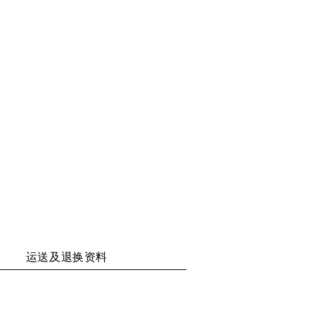
二
至
至
至
维
WECHAT
WEIBO
RENREN
码
运送及退换资料