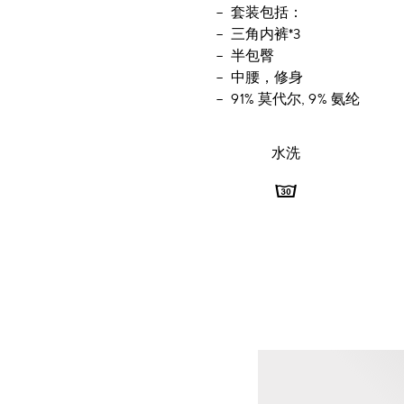
套装包括：
三角内裤*3
半包臀
中腰，修身
91% 莫代尔, 9% 氨纶
水洗
水
洗
-
最
高
洗
涤
温