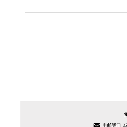
男
士
时
装
内
衣
SKIMS
STRETCH
三角内裤
三件套
电邮我们