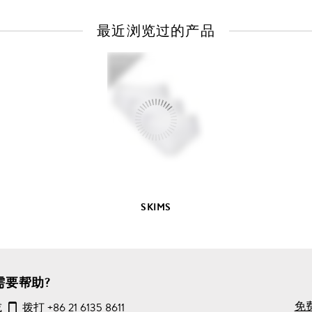
度
60℃
最近浏览过的产品
查
看
全
部
产
品
详
情
SKIMS
需要帮助?
免
或
拨打
+86 21 6135 8611