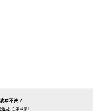
犹豫不决？
费退货
, 在家试穿?