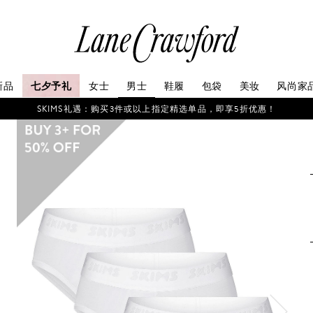
连
卡
佛
探
新品
七夕予礼
女士
男士
鞋履
包袋
美妆
风尚家
索
你
SKIMS礼遇：购买3件或以上指定精选单品，即享5折优惠！
的
时
尚
世
界