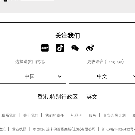
关注我们
分
分
分
分
享
享
享
享
选择送货目的地
更改语言 (Language)
RED!
Douyin!
WeChat!
Weibo!
中国
中文
香港,特别行政区 － 英文
联系我们
关于我们
我们的责任
礼品卡
服务
贵宾会员计划
 政策
营业执照
© 2026 连卡佛百货商贸(上海)有限公司
沪ICP备14026432号-