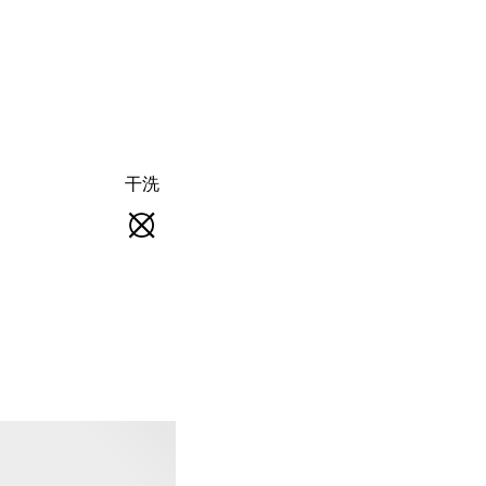
干洗
熨
干
烫
洗
-
不
不
可
可
熨
干
烫
洗