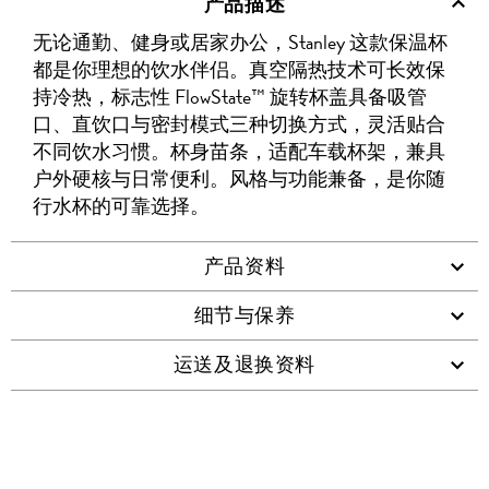
产品描述
WECHAT
至
WEIBO
二
RENREN
好
友
无论通勤、健身或居家办公，Stanley 这款保温杯
WHATSAPP
维
都是你理想的饮水伴侣。真空隔热技术可长效保
码
持冷热，标志性 FlowState™ 旋转杯盖具备吸管
口、直饮口与密封模式三种切换方式，灵活贴合
不同饮水习惯。杯身苗条，适配车载杯架，兼具
户外硬核与日常便利。风格与功能兼备，是你随
行水杯的可靠选择。
产品资料
细节与保养
运送及退换资料
查看类似产品