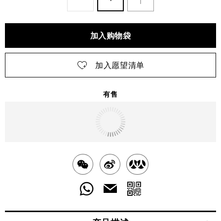
加入购物袋
加入愿望清单
有售
明天
送达
北京市
分
分
分
享
享
享
分
分
发
送
至
至
至
享
享
给