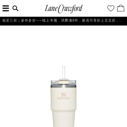
菜
输
您
查
连
单
入
的
看
搜
愿
／
卡
索
望
修
佛
低至三折｜多件多折——线上专属，消费满8件，最高可享折上五五折，即刻选购！
信
清
改
探
息...
单
购
物
索
袋
你
的
时
尚
世
界