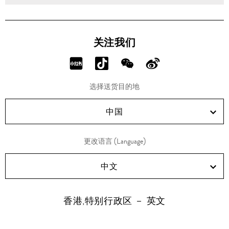
关注我们
分
分
分
分
享
享
享
享
选择送货目的地
RED!
Douyin!
WeChat!
Weibo!
中国
更改语言 (Language)
中文
香港,特别行政区 － 英文