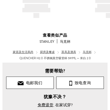
BRAND NAME
BRAND
PRODUCT TITLE
PRODUCT
AND DESCRIPTION
AND DESC
$---
$-
查看类似产品
STANLEY
马克杯
家居及生活风尚
厨房及餐桌
茶具及酒具
马克杯
QUENCHER H2.0 不锈钢真空吸管杯 591ML — 米白 2.0
需要帮助?
电邮我们
致电查询
犹豫不决？
免费退货
, 在家试穿?