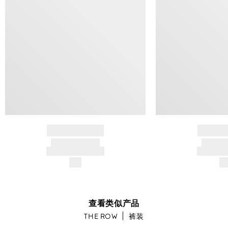
BRAND NAME
BRAND
PRODUCT TITLE
PRODUCT
AND DESCRIPTION
AND DESC
$---
$-
查看类似产品
THE ROW
裤装