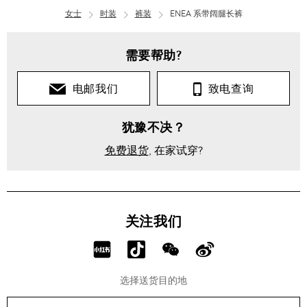
女士
时装
裤装
ENEA 系带阔腿长裤
需要帮助?
电邮我们
致电查询
犹豫不决？
免费退货
, 在家试穿?
关注我们
分
分
分
分
享
享
享
享
选择送货目的地
RED!
Douyin!
WeChat!
Weibo!