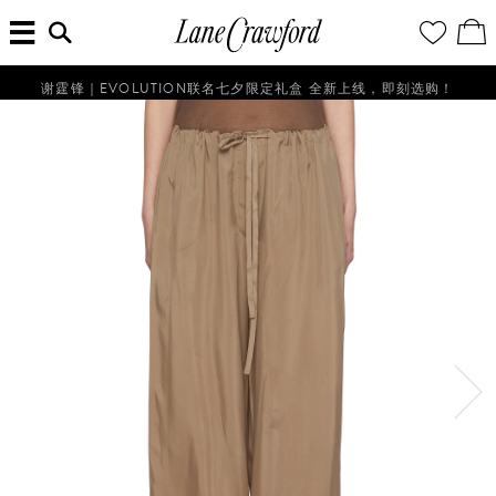
菜
输
您
查
连
单
入
的
看
搜
愿
／
卡
索
望
修
佛
信
清
改
谢霆锋｜EVOLUTION联名七夕限定礼盒 全新上线，即刻选购！
探
息...
单
购
物
索
袋
你
的
时
尚
世
界