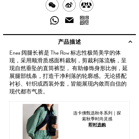
分
分
分
享
享
享
分
分
发
送
至
至
至
享
享
给
产品描述
WECHAT
至
WEIBO
二
RENREN
好
友
Enea 阔腿长裤是 The Row 标志性极简美学的体
WHATSAPP
维
现，采用顺滑质感面料裁制，剪裁利落流畅，呈
码
现自然垂坠的直筒裤型， 有助修饰身形比例，延
展腿部线条，打造干净利落的轮廓感。无论搭配
衬衫、针织或西装外套，皆能展现内敛而自信的
现代都市气质。
连卡佛甄选秋冬系列｜探
索秋季时尚灵感
即时选购