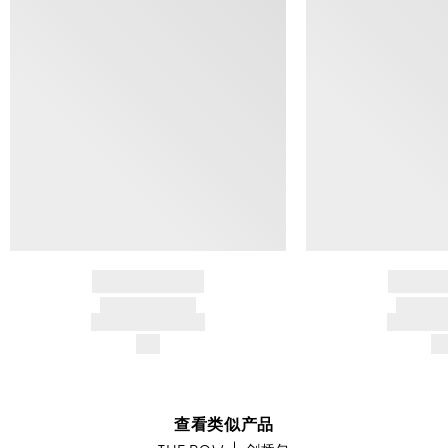
BRAND NAME
BRAND
PRODUCT TITLE
PRODUCT
AND DESCRIPTION
AND DESC
$---
$-
查看类似产品