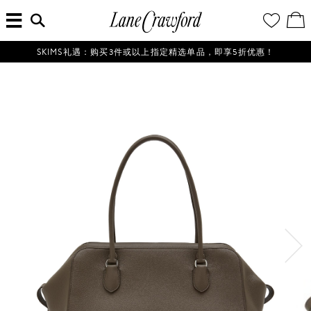
菜
输
您
查
连
单
入
的
看
搜
愿
／
卡
索
望
修
佛
信
清
改
SKIMS礼遇：购买3件或以上指定精选单品，即享5折优惠！
探
息...
单
购
物
索
袋
你
的
时
尚
世
界