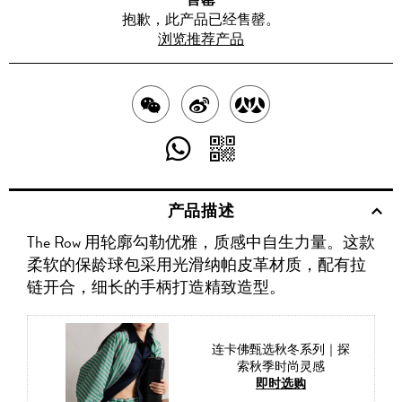
抱歉，此产品已经售罄。
浏览推荐产品
分
分
分
享
享
享
分
分
至
至
至
享
享
产品描述
WECHAT
至
WEIBO
二
RENREN
The Row 用轮廓勾勒优雅，质感中自生力量。这款
WHATSAPP
维
柔软的保龄球包采用光滑纳帕皮革材质，配有拉
码
链开合，细长的手柄打造精致造型。
连卡佛甄选秋冬系列｜探
索秋季时尚灵感
即时选购