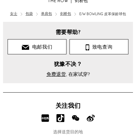
THE ROW
剑桥包
女士
包袋
单肩包
剑桥包
E/W BOWLING 皮革保龄球包
需要帮助?
电邮我们
致电查询
犹豫不决？
免费退货
, 在家试穿?
关注我们
分
分
分
分
享
享
享
享
选择送货目的地