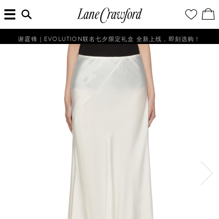
菜
输
您
查
连
单
入
的
看
搜
愿
／
卡
索
望
修
佛
信
清
改
谢霆锋｜EVOLUTION联名七夕限定礼盒 全新上线，即刻选购！
探
息...
单
购
物
索
袋
你
的
时
尚
世
界