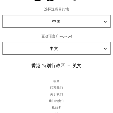
分
分
分
分
享
享
享
享
选择送货目的地
RED!
Douyin!
WeChat!
Weibo!
中国
更改语言 (Language)
中文
香港,特别行政区 － 英文
帮助
联系我们
关于我们
我们的责任
礼品卡