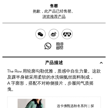
售罄
抱歉，此产品已经售罄。
浏览推荐产品
分
分
分
享
享
享
分
分
至
至
至
享
享
产品描述
WECHAT
至
WEIBO
二
RENREN
The Row 用轮廓勾勒优雅，质感中自生力量。这款
WHATSAPP
维
及踝半身裙采用柔软的水洗铜氨丝面料制成，
码
A 字廓形，搭配不对称侧接片，步履间气质摇
曳。
连卡佛甄选秋冬系列｜探