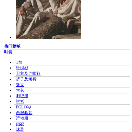
热门榜单
时装
T恤
针织衫
卫衣及连帽衫
裤子及短裤
夹克
大衣
羽绒服
衬衫
POLO衫
西服套装
运动服
内衣
泳装