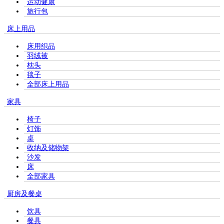
运动健康
旅行包
床上用品
床用织品
羽绒被
枕头
毯子
全部床上用品
家具
椅子
灯饰
桌
收纳及储物架
沙发
床
全部家具
厨房及餐桌
饮具
餐具