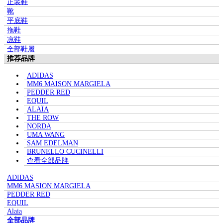
正装鞋
靴
平底鞋
拖鞋
凉鞋
全部鞋履
推荐品牌
ADIDAS
MM6 MAISON MARGIELA
PEDDER RED
EQUIL
ALAÏA
THE ROW
NORDA
UMA WANG
SAM EDELMAN
BRUNELLO CUCINELLI
查看全部品牌
ADIDAS
MM6 MASION MARGIELA
PEDDER RED
EQUIL
Alaia
全部品牌