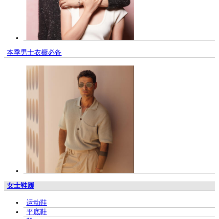
本季男士衣橱必备
女士鞋履
运动鞋
平底鞋