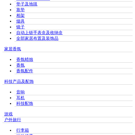
垫子及地毯
靠垫
相架
烟具
镜子
自动上链手表盒及收纳盒
全部家居布置及装饰品
家居香氛
香氛蜡烛
香氛
香氛配件
科技产品及配饰
音响
耳机
科技配饰
游戏
户外旅行
行李箱