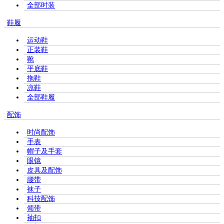
全部时装
鞋履
运动鞋
正装鞋
靴
平底鞋
拖鞋
凉鞋
全部鞋履
配饰
时尚配饰
手表
帽子及手套
眼镜
皮具及配饰
腰带
袜子
科技配饰
领带
袖扣