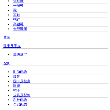
运动鞋
平底鞋
靴
凉鞋
拖鞋
高跟鞋
全部鞋履
童装
珠宝及手表
高级珠宝
配饰
时尚配饰
腰带
围巾及披肩
眼镜
帽子
皮具及配饰
科技配饰
全部配饰