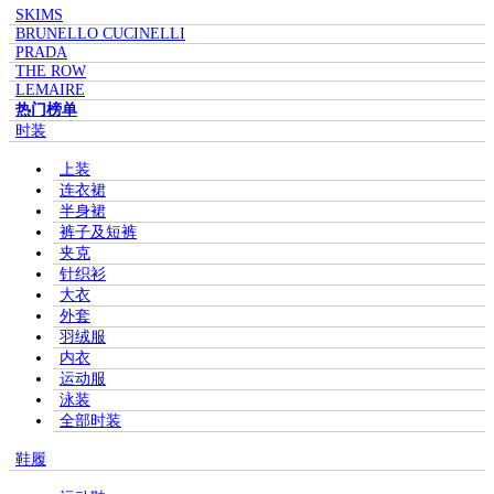
SKIMS
BRUNELLO CUCINELLI
PRADA
THE ROW
LEMAIRE
热门榜单
时装
上装
连衣裙
半身裙
裤子及短裤
夹克
针织衫
大衣
外套
羽绒服
内衣
运动服
泳装
全部时装
鞋履