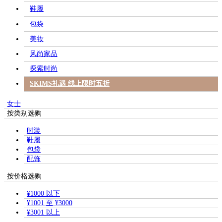
鞋履
包袋
美妆
风尚家品
探索时尚
SKIMS礼遇 线上限时五折
女士
按类别选购
时装
鞋履
包袋
配饰
按价格选购
¥1000 以下
¥1001 至 ¥3000
¥3001 以上