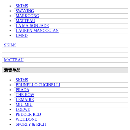
SKIMS
SWAYING
MARKGONG
MATTEAU
LA MAISON JADE
LAUREN MANOOGIAN
LMND
SKIMS
MATTEAU
新晋单品
SKIMS
BRUNELLO CUCINELLI
PRADA
THE ROW
LEMAIRE
MIU MIU
LOEWE
PEDDER RED
WE11DONE
SPORTY & RICH