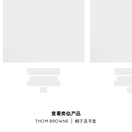
BRAND NAME
BRAND
PRODUCT TITLE
PRODUCT
AND DESCRIPTION
AND DESC
$---
$-
查看类似产品
THOM BROWNE
帽子及手套