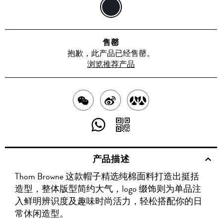
深
蓝
售罄
抱歉，此产品已经售罄。
浏览推荐产品
分
分
分
享
享
享
分
分
至
至
至
享
享
产品描述
WECHAT
至
WEIBO
二
RENREN
Thom Browne 这款帽子精选纯棉面料打造出挺括
WHATSAPP
维
造型，整体版型简约大气，logo 缀饰则为单品注
码
入鲜明辨识度及趣味时尚活力，轻松搭配你的日
常休闲造型。