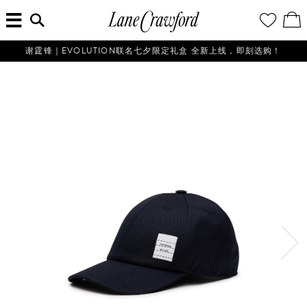
菜
输
您
查
连
单
入
的
看
搜
愿
／
卡
索
望
修
佛
信
清
改
谢霆锋｜EVOLUTION联名七夕限定礼盒 全新上线，即刻选购！
探
息...
单
购
物
索
袋
你
的
时
尚
世
界