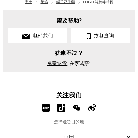
男士
配饰
帽子及手套
LOGO 纯棉棒球帽
需要帮助?
电邮我们
致电查询
犹豫不决？
免费退货
, 在家试穿?
关注我们
分
分
分
分
享
享
享
享
选择送货目的地
RED!
Douyin!
WeChat!
Weibo!
中国