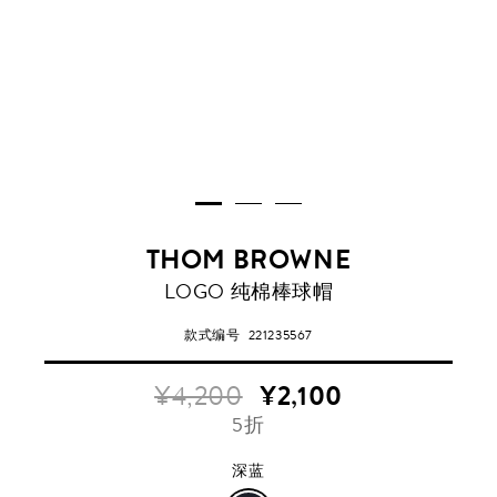
THOM BROWNE
深
LOGO 纯棉棒球帽
蓝
款式编号
221235567
¥4,200
¥2,100
5折
深蓝